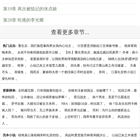
第19章 再次被惦记的张贞娘
第20章 吃瘪的李光耀
查看更多章节...
、
、
热门点击:
重生后，我打脸恶毒狗男女我内心论文
行至爱意消散处江言傅秦书雅
朝来寒雨
、
、
晚来风
从前不待春风慢祝如星许云毅
【HL】重生黑化后，她逼总裁以死谢罪！ 作者：易小
、
、
文林知意宋宛秋
老婆拔我针管，让我给男助理煮醒酒汤程心怡陆沉宴
锦绣人生[快穿]爱伊莎
、
、
、
、
越安安
暗香
心似已灰之木项雪儿鹿鹿
回头看，轻舟已过万重山蒋之舟沈傲凝
天幕
、
、
、
、
尽头
吞噬鱼
我死后，爹娘和夫君一个都没疯江寻时连道秋
异间
江晏礼安然小说江
、
晏礼时候
、
、
更新榜单:
全民藏宝图，只有我能看到提示
你根本没参加国运，你躲哪了？
轮回之终：最
、
、
、
终的轮回
让你修仙，没让你祸害修仙界啊！
星沉战史
租个男友，竟是千亿霸道总
、
、
、
裁
穿书女频，大婚当日被女主杀死
NBA：加强版G6汤，科比跪了
啥？队友住在阿卡姆
、
、
、
疯人院？
被问罪当天，无上帝族杀来
我在异界当反贼
亮剑：为什么你的缴获这么
、
、
、
多
荒岛求生：我抢了别人的多子多福
上交时空门，我带华夏开发异世界
风流俏佳
、
人
、
、
完本小说:
错将真心落梧桐宋时礼苏韵怡
风起时爱意散尽林青风顾汐云
心似已灰之木项雪