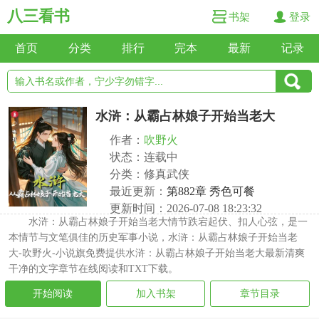
八三看书
书架
登录
首页
分类
排行
完本
最新
记录
水浒：从霸占林娘子开始当老大
作者：
吹野火
状态：连载中
分类：修真武侠
最近更新：
第882章 秀色可餐
更新时间：2026-07-08 18:23:32
水浒：从霸占林娘子开始当老大情节跌宕起伏、扣人心弦，是一
本情节与文笔俱佳的历史军事小说，水浒：从霸占林娘子开始当老
大-吹野火-小说旗免费提供水浒：从霸占林娘子开始当老大最新清爽
干净的文字章节在线阅读和TXT下载。
开始阅读
加入书架
章节目录