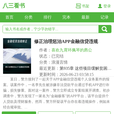
八三看书
书架
登录
首页
分类
排行
完本
最新
记录
修正治理惩治APP金融信贷违规
作者：
喜欢九霄环佩琴的麃公
状态：已完结
分类：浪漫言情
最近更新：
第935章 这些项目缓解贫困地区的经济压力同时监督金融行业责任感
更新时间：2026-06-23 03:58:15
某日，警方接到了一起关于APP金融信贷违规个人业务案件的报
案。该案件中，一名李先生被涉嫌非法贷款平台通过手机APP进行诈
骗，损失惨重。面对这一案件，警方立即成立专案组展开调查。初步
调查中，警方发现了一家名为“金融极客”的APP平台，该平台提供个
人贷款及理财服务。然而，警方怀疑该平台存在着违规操作，例如未
经合规审批、...