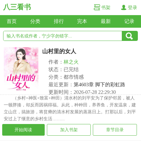
八三看书
书架
登录
首页
分类
排行
完本
最新
记录
山村里的女人
作者：
林之火
状态：已完结
分类：都市情感
最近更新：
第4603章 脚下的彩虹路
更新时间：2026-07-28 22:29:30
（乡村+神医+致富+种田）清水村的刘平安为了保护邻居，被人
一顿胖揍，却反而因祸得福。从此，种种田，养养鱼，开发温泉，建
立山庄，搞旅游，将贫瘠的清水村发展的蒸蒸日上。打那以后，刘平
安过上了惬意的乡村生活……...
开始阅读
加入书架
章节目录