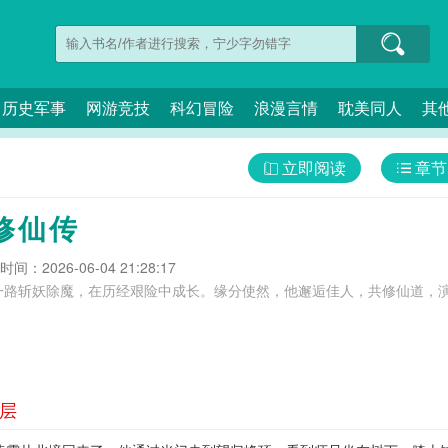
历史军事
网游竞技
科幻冒险
浪漫言情
耽美同人
其
立即阅读
章节
修仙传
间：2026-06-04 21:28:17
路斩妖除魔，在历经艰险中成长。缘分使然，他邂逅佳人，共修仙道，演绎
七层