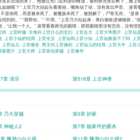
凌霄从北境回来了。他通过光门走到望归峰顶，看到师兄坐在树下，膝上
凤九姑娘呢？” 上官乃大抬起头看着他，嘴角动了动，没有发出声音。 凌
是病死，而是被杀死了。被魔族杀死了，被肢解了，尸骨无存。 “是谁？
找到的。” “我帮你。” “不用。”上官乃大站起身，将白裙收进储物袋，
看着他，“让我一个人。” 凌霄看着师兄的眼睛，那双眼睛里没有悲伤，没有愤怒
官的
上官时修
主角叫上官什么的玄幻
上官走大
上官大帝图片
上官仙
晓
上官小仙的结局
上官全文
上官仙和上官小仙
上官仙换孩子了吗
上
局
上官仙儿
上官修垒
男主叫上官修的
上官仙儿的结局
上官大牛
上官
墨客图片
上官大师
上官若仙穿越
上官修华
17章 清宗
第516章 上古神兽
章 乃大穿越
第3章 抄家
章 神秘人2
第7章 杨家坪的厮杀
0章 飘渺山白云观
第11章 飘渺山白云观2