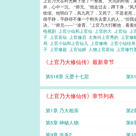
上官乃大在时光树下坐了一整夜。 天亮的时候，
井，心中一沉。 “师兄。”他走过去，蹲下身，“
收缩。他明白了，凤九死了，又死了。不是老死，不
很平静，平静得不像一个刚失去爱人的人，“但我会
决。” “师兄——” “凌霄。”上官乃大打断他，
电视剧
上官小仙和上官仙
上官的大
上官仙
上
子
上官若仙
上官修启
主角叫上官秀的
上官修
局
上官小仙和上官仙儿
上官修艳
上官小仙结
子
上官修超
上官仙妍
人物上官若仙
上官修竹
《上官乃大修仙传》最新章节
第518章 元婴十七层
第5
《上官乃大修仙传》章节列表
第1章 乃大相亲
第2
第5章 神秘人物
第6
第9章 追杀2
第1