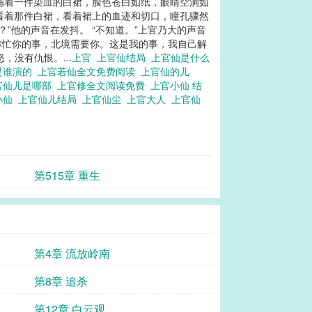
铺着一件染血的白裙，脸色苍白如纸，眼睛空洞如
霄看着那件白裙，看着裙上的血迹和切口，瞳孔骤然
”他的声音在发抖。 “不知道。”上官乃大的声音
“你忙你的事，北境需要你。这是我的事，我自己解
，没有仇恨。...
上官
上官仙结局
上官仙是什么
是谁演的
上官若仙全文免费阅读
上官仙的儿
官仙儿是哪部
上官修全文阅读免费
上官小仙 结
小仙
上官仙儿结局
上官仙尘
上官大人
上官仙
第515章 重生
第4章 流放岭南
第8章 追杀
第12章 白云观