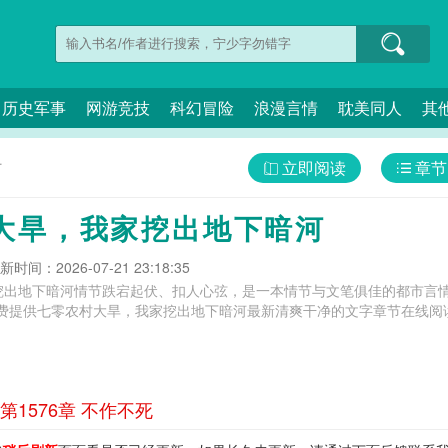
历史军事
网游竞技
科幻冒险
浪漫言情
耽美同人
其
立即阅读
章节
河
大旱，我家挖出地下暗河
新时间：2026-07-21 23:18:35
挖出地下暗河情节跌宕起伏、扣人心弦，是一本情节与文笔俱佳的都市言情
费提供七零农村大旱，我家挖出地下暗河最新清爽干净的文字章节在线阅读
1576章 不作不死