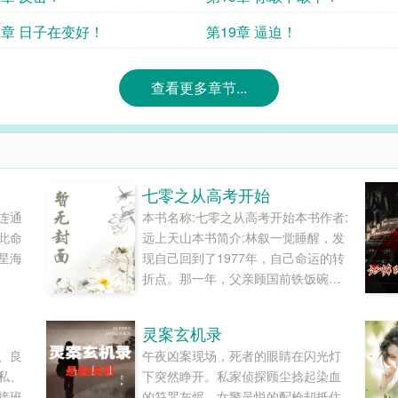
8章 日子在变好！
第19章 逼迫！
查看更多章节...
七零之从高考开始
连通
本书名称:七零之从高考开始本书作者:
此命
远上天山本书简介:林叙一觉睡醒，发
星海
现自己回到了1977年，自己命运的转
折点。那一年，父亲顾国前铁饭碗的
工作被后妈的儿子顾征顶替，外公替
自己讨回公道，却被后妈骂到生病，
灵案玄机录
离开人世，外公离开后，外婆也离开
、良
午夜凶案现场，死者的眼睛在闪光灯
了，林叙失去了最关心自己的亲人。
私、
下突然睁开。私家侦探顾尘捻起染血
此后数十年，林叙一直记得自己和外
接班
的符咒灰烬，女警吴悦的配枪却抵住