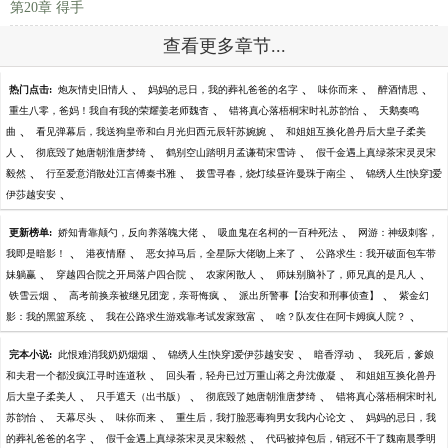
第20章 得手
查看更多章节...
、
、
、
、
热门点击:
炮灰情史旧情人
妈妈的忌日，我的葬礼爸爸的名字
味你而来
醉酒情思
、
、
重生八零，爸妈！我自有我的荣耀姜老师魏杳
错将真心落梧桐宋时礼苏韵怡
天鹅奏鸣
、
、
曲
看见弹幕后，我送狗皇帝和白月光归西元辰轩苏婉婉
和姐姐互换化兽丹后大皇子柔美
、
、
、
人
彻底毁了她唐朝淮唐梦绮
鹤别空山踏明月孟谦荀宋雪诗
假千金遇上真绿茶宋灵灵宋
、
、
、
毅然
行至爱意消散处江言傅秦书雅
拨雪寻春，烧灯续昼许曼珠于南尘
锦绣人生[快穿]爱
、
伊莎越安安
、
、
更新榜单:
娇知青靠颠勺，反向养落魄大佬
吸血鬼在名柯的一百种死法
网游：神级刺客，
、
、
、
我即是暗影！
港夜情靡
恶女掉马后，全星际大佬吻上来了
公路求生：我开破面包车带
、
、
、
、
妹躺赢
穿越四合院之开局落户四合院
农家闲散人
师妹别脑补了，师兄真的是凡人
、
、
、
铁雪云烟
高考前换亲被继兄团宠，亲哥悔疯
派出所警事【治安和刑事侦查】
紫金幻
、
、
、
影：我的黑篮系统
我在公路求生游戏靠考试发家致富
啥？队友住在阿卡姆疯人院？
、
、
、
完本小说:
此恨难消我奶奶烟烟
锦绣人生[快穿]爱伊莎越安安
暗香浮动
我死后，爹娘
、
、
和夫君一个都没疯江寻时连道秋
回头看，轻舟已过万重山蒋之舟沈傲凝
和姐姐互换化兽丹
、
、
、
后大皇子柔美人
只手遮天（出书版）
彻底毁了她唐朝淮唐梦绮
错将真心落梧桐宋时礼
、
、
、
、
苏韵怡
天幕尽头
味你而来
重生后，我打脸恶毒狗男女我内心论文
妈妈的忌日，我
、
、
的葬礼爸爸的名字
假千金遇上真绿茶宋灵灵宋毅然
代码被掉包后，销冠不干了魏南晨季明