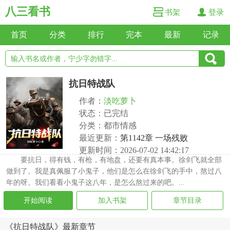
八三看书
书架
登录
首页
分类
排行
完本
最新
记录
抗日特战队
作者：
淡吃萝卜
状态：已完结
分类：都市情感
最近更新：
第1142章 一场残败
更新时间：2026-07-02 14:42:17
要抗日，得有钱，有枪，有地盘，还要有真本事。徐剑飞就全部
做到了。我是真佩服了小鬼子，他们是怎么在徐剑飞的手中，熬过八
年的呀。我们看看小鬼子这八年，是怎么熬过来的吧。...
开始阅读
加入书架
章节目录
《抗日特战队》最新章节