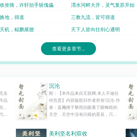
收坐骑，许轩抬手斩傀儡
渭水河畔大开，灵气复苏开始
换地，得道
三教九流，皆可得道
天机，鲲鹏展翅
天下人皆向往剑心通明
查看更多章节...
沉沦
无名
附：【本作品来自互联网,本人不做任
作品
何负责】内容版权归作者所有!沉沦-作
此，
者：蓝飏楔子黎雨抬眼看了眼晦暗的
代表
天空．天空中没有闪烁的星辰，只有
位。
一轮并不明亮的月亮垂死挣扎般地散
次奇
发出昏黄的光线．远处的重工厂将浓
美利坚名利双收
成功
浓的黑烟排向大气中，随之而来的还