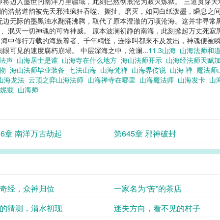
即将迈入盛世的南洋万里疆域，此刻已然彻底沦为寂灭炼狱。 三道贯穿
的浩然道韵被先天邪浊疯狂吞噬、撕扯、磨灭，如同白纸泼墨，瞬息之间
无边无际的墨黑浊水翻涌沸腾，取代了原本澄澈的万顷沧海。这并非寻常
、泯灭一切神魂的可怖神威。 原本波澜初静的南海，此刻掀起万丈死寂
，海中修行万载的海族尊者、千年精怪，连惨叫都来不及发出，神魂便被
眼可见的速度腐朽崩塌。 中层深海之中，沧澜...
11.3山海
山海法师和
海法声
山海居士是谁
山海寺在什么地方
海山法师开示
山海经法师天赋
人物
海山法师毕业装备
七法山海
山海梵禅
山海界传说
山海 禅
魔法师
山海龙法
云顶之弈山海法师
山海禅寺在哪里
山海魔法师
山海发卡
山
卷妮蔻
山海师
46章 南洋万古劫起
第645章 邪神破封
奇经，众神归位
一家名为“苦”的茶店
的猜测，渭水初现
迷失方向，看不见的村子