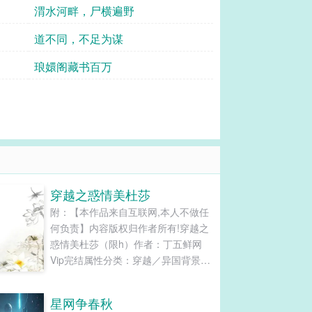
渭水河畔，尸横遍野
道不同，不足为谋
琅嬛阁藏书百万
穿越之惑情美杜莎
附：【本作品来自互联网,本人不做任
何负责】内容版权归作者所有!穿越之
惑情美杜莎（限h）作者：丁五鲜网
Vip完结属性分类：穿越／异国背景／
一般言情／轻松关键字：柳希雅 N男
主 一女n男假如你只做了十五年人，
星网争春秋
却做了三百年魔兽，你还会坚持自己