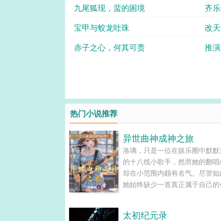
九尾狐现，蜚的困境
齐乐
宝甲与蛟龙吐珠
改天
赤子之心，何其可贵
推演
热门小说推荐
异世曲神成神之旅
洛璃，只是一位在娱乐圈中默默
的十八线小歌手，然而她的翻唱
却在小范围内颇有名气。尽管如
她始终缺少一首真正属于自己的
作，来奠定自己在音乐领域的地
但命运的转折总是突如其来，一
太初纪元录
妙的穿越，让她仿佛握住了通往