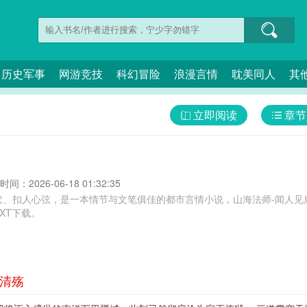
历史军事
网游竞技
科幻冒险
浪漫言情
耽美同人
其
立即阅读
章节
间：2026-06-18 01:32:35
伏、扣人心弦，是一本情节与文笔俱佳的都市言情小说，山海法师-闻人见
XT下载。
古清殇