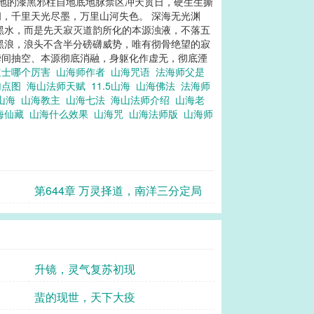
天地的漆黑邪柱自地底地脉禁区冲天贯日，硬生生撕
，千里天光尽墨，万里山河失色。 深海无光渊
黑水，而是先天寂灭道韵所化的本源浊液，不落五
黑浪，浪头不含半分磅礴威势，唯有彻骨绝望的寂
瞬间抽空、本源彻底消融，身躯化作虚无，彻底湮
道士哪个厉害
山海师作者
山海咒语
法海师父是
加点图
海山法师天赋
11.5山海
山海佛法
法海师
山海
山海教主
山海七法
海山法师介绍
山海老
海仙藏
山海什么效果
山海咒
山海法师版
山海师
第644章 万灵择道，南洋三分定局
升镜，灵气复苏初现
蜚的现世，天下大疫