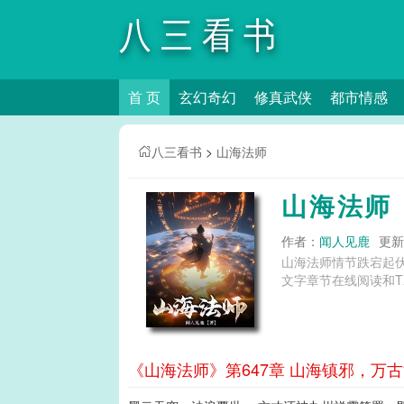
八三看书
首 页
玄幻奇幻
修真武侠
都市情感
八三看书
>
山海法师
山海法师
作者：
闻人见鹿
更新时
山海法师情节跌宕起
文字章节在线阅读和T
《山海法师》第647章 山海镇邪，万