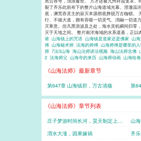
黑云吞穹，浊浪覆世。 方才还被九州祥霞笼罩、
裂了齐乐此前布下的整片山海道域光幕。澄澈温润
底，渊荒吞灵主的寂灭本源彻底挣脱万古枷锁。 
行、不循大道，拥有吞噬一切灵气、消融一切道力
灭寒意。但凡黑浪波及之处，海水灵机瞬间归零
灭于天地之间。 整片南洋海域的水系道基，正以肉
谁
山海镇上的咒语
山海镇是道家还是佛家
山
傅
山海秘术师
法海的师傅
山海师傅是哪里的
师
7法3山海
海山法师讲法视频
海山法师念佛
2
法海师父
山海寺的来历
山海师动画
山海绘
《山海法师》最新章节
第647章 山海镇邪，万古清殇
第6
《山海法师》章节列表
庄子梦游时间长河，昊天制定上古
山海
计划
渭水大涨，因果嫁祸
齐乐