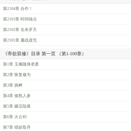
第2104章 合作！
第2103章 时间锚点
第2102章 击杀罗天
第2101章 鏖战虚无
《帝欲双修》目录 第一页 （第1-100章）
第1章 玉佩随身老婆
第2章 恢复修为
第3章 挑衅
第4章 催熟人参
第5章 碾压陆展
第6章 火云剑
第7章 猎妖取丹