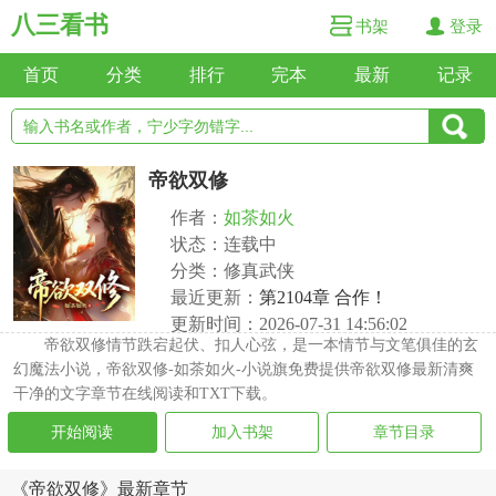
八三看书
书架
登录
首页
分类
排行
完本
最新
记录
帝欲双修
作者：
如茶如火
状态：连载中
分类：修真武侠
最近更新：
第2104章 合作！
更新时间：2026-07-31 14:56:02
帝欲双修情节跌宕起伏、扣人心弦，是一本情节与文笔俱佳的玄
幻魔法小说，帝欲双修-如茶如火-小说旗免费提供帝欲双修最新清爽
干净的文字章节在线阅读和TXT下载。
开始阅读
加入书架
章节目录
《帝欲双修》最新章节