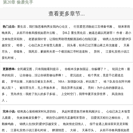
第20章 偷袭先手
查看更多章节...
、
、
热门点击:
重生后，我打脸恶毒狗男女我内心论文
行至爱意消散处江言傅秦书雅
朝来寒雨
、
、
晚来风
从前不待春风慢祝如星许云毅
【HL】重生黑化后，她逼总裁以死谢罪！ 作者：易小
、
、
文林知意宋宛秋
老婆拔我针管，让我给男助理煮醒酒汤程心怡陆沉宴
锦绣人生[快穿]爱伊莎
、
、
、
、
越安安
暗香
心似已灰之木项雪儿鹿鹿
回头看，轻舟已过万重山蒋之舟沈傲凝
天幕
、
、
、
、
尽头
吞噬鱼
我死后，爹娘和夫君一个都没疯江寻时连道秋
异间
江晏礼安然小说江
、
晏礼时候
、
、
更新榜单:
全民藏宝图，只有我能看到提示
你根本没参加国运，你躲哪了？
轮回之终：最
、
、
、
终的轮回
让你修仙，没让你祸害修仙界啊！
星沉战史
租个男友，竟是千亿霸道总
、
、
、
裁
穿书女频，大婚当日被女主杀死
NBA：加强版G6汤，科比跪了
啥？队友住在阿卡姆
、
、
、
疯人院？
被问罪当天，无上帝族杀来
我在异界当反贼
亮剑：为什么你的缴获这么
、
、
、
多
荒岛求生：我抢了别人的多子多福
上交时空门，我带华夏开发异世界
风流俏佳
、
人
、
、
完本小说:
错将真心落梧桐宋时礼苏韵怡
风起时爱意散尽林青风顾汐云
心似已灰之木项雪
、
、
、
、
儿鹿鹿
失效攻略裴安桑宁
鹤别空山踏明月孟谦荀宋雪诗
旧爱泯灭程衍之柳欣欣
天
、
、
、
鹅奏鸣曲
锦绣人生[快穿]爱伊莎越安安
炮灰情史旧情人
假千金遇上真绿茶宋灵灵宋毅
、
、
、
、
、
然
江晏礼安然小说江晏礼时候
醉酒情思
大祸
天幕尽头
从前不待春风慢祝如星