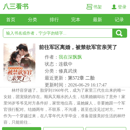
八三看书
书架
登录
首页
分类
排行
完本
最新
记录
前往军区离婚，被禁欲军官亲哭了
作者：
我在深飘飘
状态：连载中
分类：修真武侠
最近更新：
第572章 二胎
更新时间：2026-06-29 16:17:47
林纾容穿越了。胎穿到1960年代，成为了家里三代生出来的唯一
女娃，团宠级的存在。顺风又顺水的人生，结果婚姻却出了意外！家
里98岁爷爷见对方条件好，家世地位高，逼她嫁人，非要她跟一个军
官强行配对。结婚两年，不联系，不沟通，甚至也没见过对方。***
作为一个穿越过来，在八零年代大学毕业，准备迎接美好生活的林纾
容，只能前往...