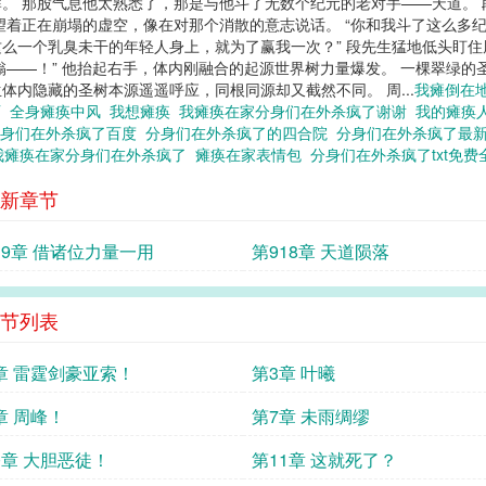
。 那股气息他太熟悉了，那是与他斗了无数个纪元的老对手——天道。
头望着正在崩塌的虚空，像在对那个消散的意志说话。 “你和我斗了这么
这么一个乳臭未干的年轻人身上，就为了赢我一次？” 段先生猛地低头盯住
“嗡——！” 他抬起右手，体内刚融合的起源世界树力量爆发。 一棵翠绿
内隐藏的圣树本源遥遥呼应，同根同源却又截然不同。 周...
我瘫倒在
T
全身瘫痪中风
我想瘫痪
我瘫痪在家分身们在外杀疯了谢谢
我的瘫痪
分身们在外杀疯了百度
分身们在外杀疯了的四合院
分身们在外杀疯了最
我瘫痪在家分身们在外杀疯了
瘫痪在家表情包
分身们在外杀疯了txt免
新章节
19章 借诸位力量一用
第918章 天道陨落
节列表
章 雷霆剑豪亚索！
第3章 叶曦
章 周峰！
第7章 未雨绸缪
0章 大胆恶徒！
第11章 这就死了？