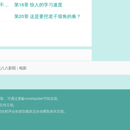
力不允
第16章 惊人的学习速度
第20章 这是要挖老子墙角的奏？
六八八影院
|
电影
通过屏蔽novelspider字段实现。
任何立场。
爬虫程序会依据负载状态自动爬取相关页面。