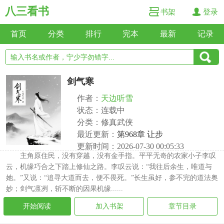
八三看书
书架
登录
首页
分类
排行
完本
最新
记录
剑气寒
作者：
天边听雪
状态：连载中
分类：修真武侠
最近更新：
第968章 让步
更新时间：2026-07-30 00:05:33
主角原住民，没有穿越，没有金手指。平平无奇的农家小子李叹
云，机缘巧合之下踏上修仙之路。李叹云说：“我往后余生，唯道与
她。”又说：“追寻大道而去，便不畏死。”长生虽好，参不完的道法奥
妙；剑气凛冽，斩不断的因果机缘......
开始阅读
加入书架
章节目录