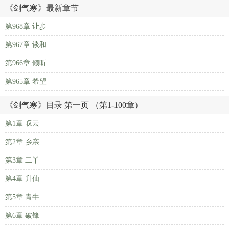
《剑气寒》最新章节
第968章 让步
第967章 谈和
第966章 倾听
第965章 希望
《剑气寒》目录 第一页 （第1-100章）
第1章 叹云
第2章 乡亲
第3章 二丫
第4章 升仙
第5章 青牛
第6章 破锋