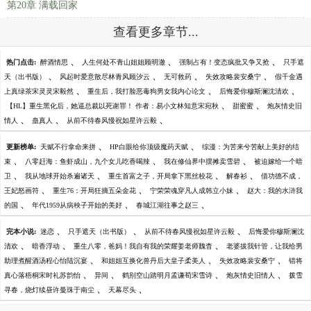
第20章 满载回家
查看更多章节...
、
、
、
热门点击:
醉酒情思
人生何处不青山姐姐顾明澈
强制占有！变态疯批又争又抢
只手遮
、
、
、
、
天（出书版）
风起时爱意散尽林青风顾汐云
无可救药
失效攻略裴安桑宁
假千金遇
、
、
、
上真绿茶宋灵灵宋毅然
重生后，我打脸恶毒狗男女我内心论文
后悔爱你穆斯澜沈清欢
、
、
【HL】重生黑化后，她逼总裁以死谢罪！ 作者：易小文林知意宋宛秋
甜蜜蜜
炮灰情史旧
、
、
、
情人
蛊真人
从前不待春风慢祝如星许云毅
、
、
更新榜单:
天赋不行拿命来拼
HP白眼给你顶级魔药天赋
综漫：为苦来兮苦献上美好的结
、
、
、
束
八零赶海：鱼虾成山，九个女儿吃香喝辣
我在修仙界中摆摊卖雪碧
被迫嫁给一个暗
、
、
、
、
卫
我从地球开始杀遍诸天
重生首富之子，开局拿下黑丝校花
解春衫
借功德不成，
、
、
、
王妃怒画符
重生76：开局狂摘五朵金花
宁荣荣魂穿凡人成韩立小妹
赵大：我的水浒我
、
、
、
的国
年代1959从病秧子开始的美好
春城江湖往事之赵三
、
、
、
完本小说:
迷恋
只手遮天（出书版）
从前不待春风慢祝如星许云毅
后悔爱你穆斯澜沈
、
、
、
清欢
暗香浮动
重生八零，爸妈！我自有我的荣耀姜老师魏杳
老婆拔我针管，让我给男
、
、
、
助理煮醒酒汤程心怡陆沉宴
和姐姐互换化兽丹后大皇子柔美人
失效攻略裴安桑宁
错将
、
、
、
、
真心落梧桐宋时礼苏韵怡
异间
鹤别空山踏明月孟谦荀宋雪诗
炮灰情史旧情人
拨雪
、
、
寻春，烧灯续昼许曼珠于南尘
天幕尽头