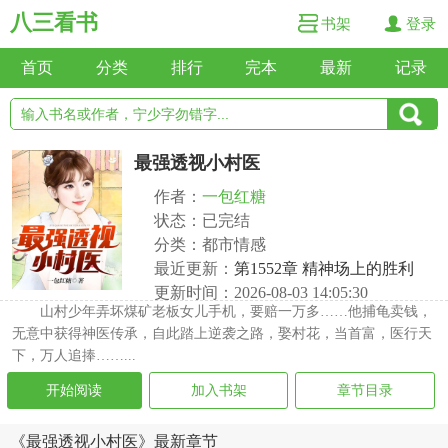
八三看书
书架
登录
首页
分类
排行
完本
最新
记录
最强透视小村医
作者：
一包红糖
状态：已完结
分类：都市情感
最近更新：
第1552章 精神场上的胜利
更新时间：2026-08-03 14:05:30
山村少年弄坏煤矿老板女儿手机，要赔一万多……他捕龟卖钱，
无意中获得神医传承，自此踏上逆袭之路，娶村花，当首富，医行天
下，万人追捧……...
开始阅读
加入书架
章节目录
《最强透视小村医》最新章节