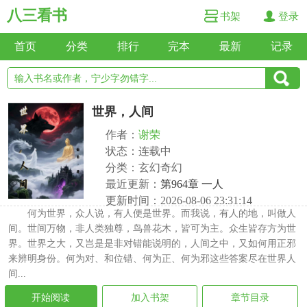
八三看书
书架
登录
首页
分类
排行
完本
最新
记录
世界，人间
作者：
谢荣
状态：连载中
分类：玄幻奇幻
最近更新：
第964章 一人
更新时间：2026-08-06 23:31:14
何为世界，众人说，有人便是世界。而我说，有人的地，叫做人
间。世间万物，非人类独尊，鸟兽花木，皆可为主。众生皆存方为世
界。世界之大，又岂是是非对错能说明的，人间之中，又如何用正邪
来辨明身份。何为对、和位错、何为正、何为邪这些答案尽在世界人
间...
开始阅读
加入书架
章节目录