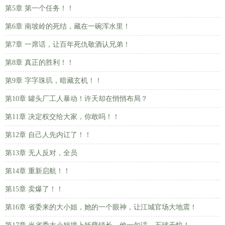
第5章 第一个任务！！
第6章 南坡岭的死结，藏在一碗浑水里！
第7章 一席话，让百年死仇敬酒认兄弟！
第8章 真正的胜利！！
第9章 字字珠玑，暗藏玄机！！
第10章 罐头厂工人暴动！许天却在悄悄布局？
第11章 决定权交给大家，你敢吗！！
第12章 自己人先内讧了！！
第13章 无人反对，全员
第14章 重新启航！！
第15章 卖爆了！！
第16章 省委来的大小姐，她的一个眼神，让江城官场大地震！