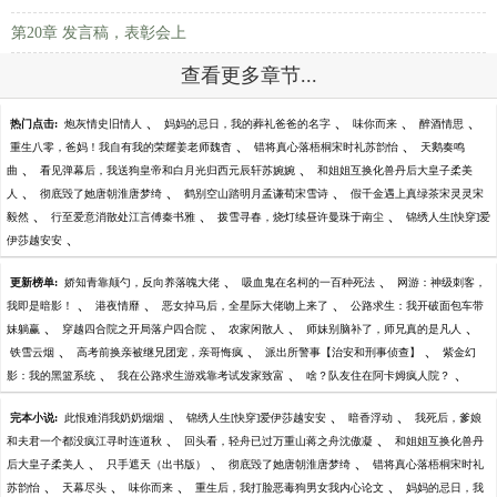
第20章 发言稿，表彰会上
查看更多章节...
、
、
、
、
热门点击:
炮灰情史旧情人
妈妈的忌日，我的葬礼爸爸的名字
味你而来
醉酒情思
、
、
重生八零，爸妈！我自有我的荣耀姜老师魏杳
错将真心落梧桐宋时礼苏韵怡
天鹅奏鸣
、
、
曲
看见弹幕后，我送狗皇帝和白月光归西元辰轩苏婉婉
和姐姐互换化兽丹后大皇子柔美
、
、
、
人
彻底毁了她唐朝淮唐梦绮
鹤别空山踏明月孟谦荀宋雪诗
假千金遇上真绿茶宋灵灵宋
、
、
、
毅然
行至爱意消散处江言傅秦书雅
拨雪寻春，烧灯续昼许曼珠于南尘
锦绣人生[快穿]爱
、
伊莎越安安
、
、
更新榜单:
娇知青靠颠勺，反向养落魄大佬
吸血鬼在名柯的一百种死法
网游：神级刺客，
、
、
、
我即是暗影！
港夜情靡
恶女掉马后，全星际大佬吻上来了
公路求生：我开破面包车带
、
、
、
、
妹躺赢
穿越四合院之开局落户四合院
农家闲散人
师妹别脑补了，师兄真的是凡人
、
、
、
铁雪云烟
高考前换亲被继兄团宠，亲哥悔疯
派出所警事【治安和刑事侦查】
紫金幻
、
、
、
影：我的黑篮系统
我在公路求生游戏靠考试发家致富
啥？队友住在阿卡姆疯人院？
、
、
、
完本小说:
此恨难消我奶奶烟烟
锦绣人生[快穿]爱伊莎越安安
暗香浮动
我死后，爹娘
、
、
和夫君一个都没疯江寻时连道秋
回头看，轻舟已过万重山蒋之舟沈傲凝
和姐姐互换化兽丹
、
、
、
后大皇子柔美人
只手遮天（出书版）
彻底毁了她唐朝淮唐梦绮
错将真心落梧桐宋时礼
、
、
、
、
苏韵怡
天幕尽头
味你而来
重生后，我打脸恶毒狗男女我内心论文
妈妈的忌日，我