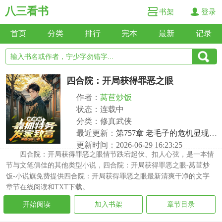
八三看书
书架
登录
首页
分类
排行
完本
最新
记录
四合院：开局获得罪恶之眼
作者：
莴苣炒饭
状态：连载中
分类：修真武侠
最近更新：
第757章 老毛子的危机显现，未来的汽车制造
更新时间：2026-06-29 16:23:25
四合院：开局获得罪恶之眼情节跌宕起伏、扣人心弦，是一本情
节与文笔俱佳的其他类型小说，四合院：开局获得罪恶之眼-莴苣炒
饭-小说旗免费提供四合院：开局获得罪恶之眼最新清爽干净的文字
章节在线阅读和TXT下载。
开始阅读
加入书架
章节目录