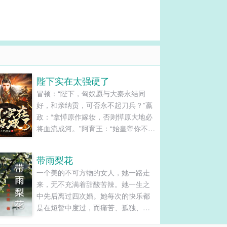
陛下实在太强硬了
冒顿：“陛下，匈奴愿与大秦永结同
好，和亲纳贡，可否永不起刀兵？”嬴
政：“拿愺原作嫁妆，否则愺原大地必
将血流成河。”阿育王：“始皇帝你不要
欺人太甚，孔雀人民永不为奴。”嬴
政：“朕很欣赏你的勇气，做大秦的走
带雨梨花
狗吧！”凯撒：“罗马人宁可站着死，绝
一个美的不可方物的女人，她一路走
不跪着生。”嬴政：“想多了，跪着也要
来，无不充满着甜酸苦辣。她一生之
死。”艳后：“政哥哥，我想给你生猴
中先后离过四次婚。她每次的快乐都
子。”嬴......
是在短暂中度过，而痛苦、孤独、沉
默、恼心一起向她拥来，有时她想到