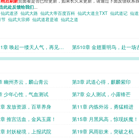
您
稍后刷新
页面看是否已经更新，如果长久未更新，请通过下面反馈联系我
击此处反馈给我们
...
节
仙武道济
仙武大路
仙武大帝百度百科
仙武大道主TXT
仙武道记
仙
章节
仙武大宗师
仙武道君是谁
仙武之道
11章 唤起一缕天人气，再见霸
第510章 金翅重明鸟，赴一场
年归！
盟约！
章 幽州齐云，麟山青云
第3章 武道心得，麒麟紫印
章 少年心性，气血测试
第7章 众人测试，小露锋芒
0章 发放资源，百草养身
第11章 内炼外浴，勇猛精进
4章 推宫活血，金风玉露！
第15章 月黑风高，惊现妖魔！
8章 封妖秘境，上报武院
第19章 风雨欲来，突破之机