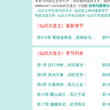
本章节内容正在手打中，当您看到这段文字，请
(www.ixs7.com)仙武大道主 小说旗
如有问题请点
...
仙武大帝百度百科女主
仙武道之神话最新章
明星百度百科
仙武大帝有后续吗
仙武大帝最新
《仙武大道主》最新章节
第512章 重瞳鉴根基，霸拳叙传
第5
承！
王少
《仙武大道主》章节列表
第1章 逆行冲锋，跨境屠龙！
第2
第5章 再演五禽，武院变革！
第6
第9章 五禽摔碑，黑马之姿！
第1
第13章 麟山城大，居之不易
第1
第17章 姗姗来迟，处理善后
第1