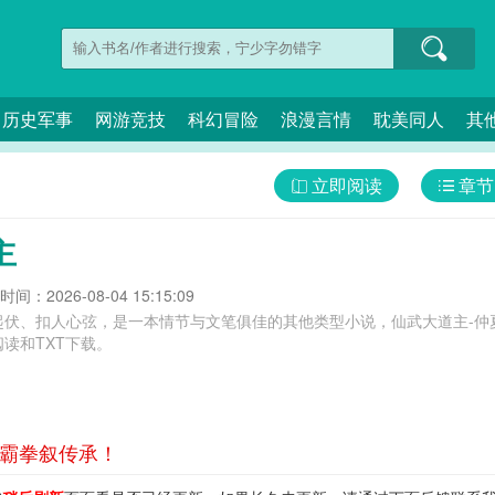
历史军事
网游竞技
科幻冒险
浪漫言情
耽美同人
其
立即阅读
章节
主
间：2026-08-04 15:15:09
起伏、扣人心弦，是一本情节与文笔俱佳的其他类型小说，仙武大道主-仲
读和TXT下载。
，霸拳叙传承！