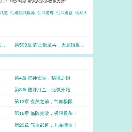
们！ 特殊时刻,请大家多多收藏支持：
道武道
仙道仙武世界
仙武道尊
仙武道修
仙武大
古老
第509章 霸王遗圣兵，天龙镇世
枪！
第4章 星神命宝，秘境之钥
第8章 族妹汀兰，比试开始
第12章 玄关之前，气血极限
第16章 临阵突破，极限反杀！
第20章 气血武道，九品搬血！