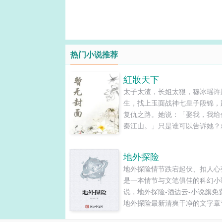
热门小说推荐
紅妝天下
太子太渣，长姐太狠，穆冰瑶许
生，找上玉面战神七皇子段锦，
复仇之路。她说：「娶我，我给
秦江山。」只是谁可以告诉她？
自己也渐渐沉沦，为什么有一堆
主、公主、山寨女要和她抢这人
地外探险
爱、花见花开的大妖孽？是前世
地外探险情节跌宕起伏、扣人心
如此，还是老天补偿她的幸福？
是一本情节与文笔俱佳的科幻小
仇兼追求幸福之路，从拿下「天
说，地外探险-酒边云-小说旗免
一红妆」开始。...
地外探险最新清爽干净的文字章
线阅读和TXT下载。...