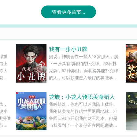
查看更多章节...
我有一张小丑牌
愿重
据说，神明会在一些人18岁那天，赐
踏上
下一张具有“异能”的扑克牌。52种扑
你大
克牌，52种异能。而获得异能扑克牌
就在
的人，可以获准进入最好的异能学
郡
校。校花：我有黑桃Q，可以变出各种
见人
武器！富二代：我爹有方块J，能无限
龙族：小龙人转职美食猎人
注定
获得金钱！而某处，一个少年拿着自
弦，
我叫陆灶，你也可以叫我陆上猛兽。
这复
己的扑克牌，将所有52种异能用了个
说小
我刚从美食的俘虏世界返回地球，准
下第
遍。所有人震惊失色。“你是啥牌啊？”
费提供
备回归都市开启我的龙王剧本。但是
少年看了看：......
节在
当我看到了一个衰仔正在网吧鏖战星
际，旁边递水递面的人还叫他明非大