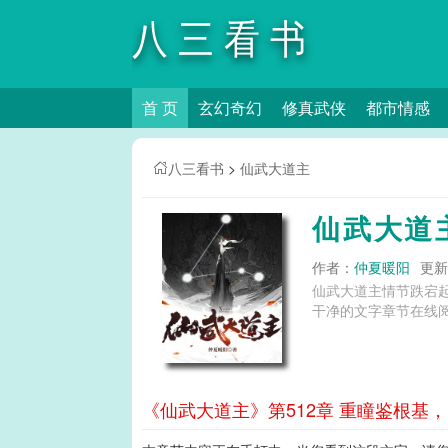
八三看书
首 页
玄幻奇幻
修真武侠
都市情感
八三看书
>
仙武大道主
仙武大道
作者：
仲夏暖阳
更新时
仙武大道主情节跌宕
干净的文字章节在线阅
《仙武大道主》第512章 重瞳鉴根基