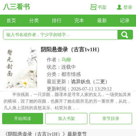
八三看书
书架
登录
首页
分类
排行
完本
最新
记录
阴阳悬壶录（古言1v1H）
作者：
乌柳
状态：连载中
分类：都市情感
最近更新：
诡异妖虫（二更）
更新时间：2026-07-11 13:29:12
半张残面，一只异眼，颜谨本是寻常人家的女儿，一场突如其来
的横祸，毁了她的容颜，也撕开了她右眼所见的另一重世界，从此，
凡人身上流转的喜怒哀乐、枯荣兴衰，...
开始阅读
加入书架
章节目录
《阴阳悬壶录（古言1v1H）》最新章节