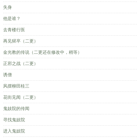
失身
他是谁？
去青楼行医
再见狱卒（二更）
金光教的传说（二更还在修改中，稍等）
正邪之战（二更）
诱僧
风摆柳田桂三
花街见闻（二更）
鬼妓院的传闻
寻找鬼妓院
进入鬼妓院