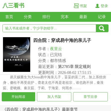
八三看书
书架
登录
首页
分类
排行
完本
最新
记录
四合院：穿成易中海的亲儿子
作者：
夜里云
状态：已完结
分类：都市情感
最近更新：
第2785章 限定规则
更新时间：2026-08-02 17:51:15
易天赐重生为大boss易中海亲儿子，妥妥的富二代，加上系统傍
身，傻柱不再受庇护，聋老太也不再是老祖宗，谁也跑不掉，秦淮
茹、娄晓娥、秦京茹、于莉、于海棠、何雨水.........
开始阅读
加入书架
章节目录
《四合院：穿成易中海的亲儿子》最新章节