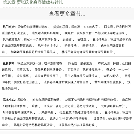
第20章 贾张氏化身容嬷嬷被针扎
查看更多章节...
、
、
热门点击:
后悔爱你穆斯澜沈清欢
妈妈的忌日，我的葬礼爸爸的名字
回头看，轻舟已过万
、
、
、
重山蒋之舟沈傲凝
此恨难消我奶奶烟烟
我死后，爹娘和夫君一个都没疯江寻时连道秋
、
、
、
代码被掉包后，销冠不干了魏南晨季明磊
甜蜜蜜
吞噬鱼
看见弹幕后，我送狗皇帝和白
、
、
、
、
月光归西元辰轩苏婉婉
炮灰情史旧情人
暗香浮动
醉酒情思
她来自星际最高监
、
、
、
狱
和姐姐互换化兽丹后大皇子柔美人
林深不知云海许云琛裴馥许云琛裴馥雪
、
、
更新榜单:
我是反派演技一流，哎你别报警啊
四合院：最强主角
综武反派：师娘，让我照
、
、
、
、
顾你吧
至尊武魂
修仙从捡到玉牌开始
万界国运：我有神魔祭坛
甄嬛传：一人一个
、
、
、
、
、
金手指
盖世悍卒
末世丧尸皇快穿了
重生之我在斗罗大陆放火
大明岁时记
穿越
、
、
、
80年代：驯虎打猎做山霸王
破解彩票规律后我实现了财富自由
黄帝内经爆笑讲解版
浅
、
星语的新书
、
、
、
完本小说:
吞噬鱼
她来自星际最高监狱
林深不知云海许云琛裴馥许云琛裴馥雪
彻底毁
、
、
、
、
了她唐朝淮唐梦绮
暗香
回头看，轻舟已过万重山蒋之舟沈傲凝
失效攻略裴安桑宁
、
、
、
后悔爱你穆斯澜沈清欢
天鹅奏鸣曲
行至爱意消散处江言傅秦书雅
看见弹幕后，我送狗
、
、
皇帝和白月光归西元辰轩苏婉婉
锦绣人生[快穿]爱伊莎越安安
拨雪寻春，烧灯续昼许曼珠于
、
、
、
南尘
风起时爱意散尽林青风顾汐云
江晏礼安然小说江晏礼时候