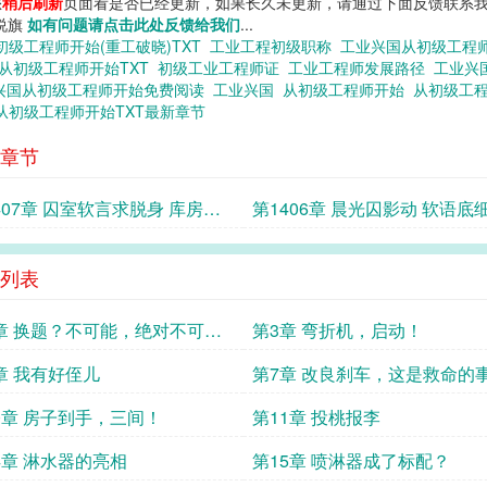
您
稍后刷新
页面看是否已经更新，如果长久未更新，请通过下面反馈联系我
小说旗
如有问题请点击此处反馈给我们
...
初级工程师开始(重工破晓)TXT
工业工程初级职称
工业兴国从初级工程
从初级工程师开始TXT
初级工业工程师证
工业工程师发展路径
工业兴
兴国从初级工程师开始免费阅读
工业兴国
从初级工程师开始
从初级工
从初级工程师开始TXT最新章节
章节
407章 囚室软言求脱身 库房迟
第1406章 晨光囚影动 软语底
疑云
列表
章 换题？不可能，绝对不可
第3章 弯折机，启动！
章 我有好侄儿
第7章 改良刹车，这是救命的
0章 房子到手，三间！
第11章 投桃报李
4章 淋水器的亮相
第15章 喷淋器成了标配？