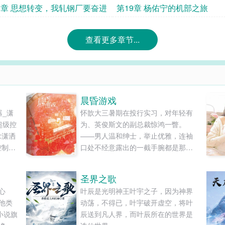
8章 思想转变，我轧钢厂要奋进
第19章 杨佑宁的机部之旅
查看更多章节...
晨昏游戏
器_潇
怀歆大三暑期在投行实习，对年轻有
超级控
为、英俊斯文的副总裁惊鸿一瞥。
:潇洒
——男人温和绅士，举止优雅，连袖
念控制器
口处不经意露出的一截手腕都是那么
器!中
性感迷人。 足够危险。但她兴趣被勾
最大
起，颇为上心。同时也意识到这段工
圣界之歌
全本
作关系对自己的掣肘。 某天怀歆浓妆
心
叶辰是光明神王叶宇之子，因为神界
普遍存
艳抹去酒吧蹦迪，却不期然遇见郁
他类
动荡，不得已，叶宇破开虚空，将叶
想象
承。 男人在她身边落座，昏昧光线
小说旗
辰送到凡人界，而叶辰所在的世界是
少，
下，英挺眉眼更显深邃风流。 仗着他