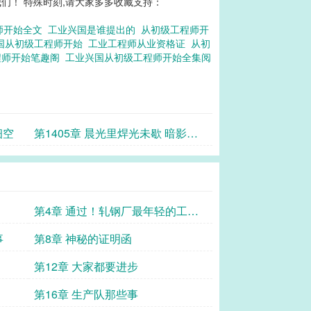
们！ 特殊时刻,请大家多多收藏支持：
师开始全文
工业兴国是谁提出的
从初级工程师开
国从初级工程师开始
工业工程师从业资格证
从初
程师开始笔趣阁
工业兴国从初级工程师开始全集阅
细空
第1405章 晨光里焊光未歇 暗影下
疑窦初萌
第4章 通过！轧钢厂最年轻的工程
师！
事
第8章 神秘的证明函
第12章 大家都要进步
第16章 生产队那些事