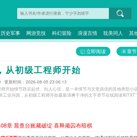
历史军事
网游竞技
科幻冒险
浪漫言情
耽美同人
其
立即阅读
章节
，从初级工程师开始
炒
更新时间：2026-08-05 23:06:13
程师开始情节跌宕起伏、扣人心弦，是一本情节与文笔俱佳的其他类型小说
供工业兴国，从初级工程师开始最新清爽干净的文字章节在线阅读和TXT
08章 晨查台账藏破绽 喜释顽囚布暗棋