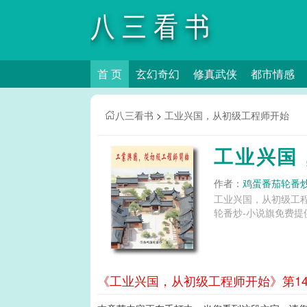
八三看书
首 页
玄幻奇幻
修真武侠
都市情感
八三看书
>
工业兴国，从初级工程师开始
工业兴国
作者：
鸡蛋番茄轮番
工业兴国，从初级工
轮番炒-小说旗免费提
《工业兴国，从初级工程师开始》第14