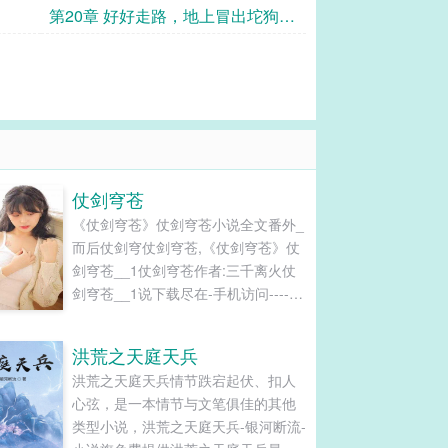
第20章 好好走路，地上冒出坨狗
屎，该怎么办？
仗剑穹苍
《仗剑穹苍》仗剑穹苍小说全文番外_
而后仗剑穹仗剑穹苍,《仗剑穹苍》仗
剑穹苍__1仗剑穹苍作者:三千离火仗
剑穹苍__1说下载尽在-手机访问----
【景殿】整理仗剑穹苍作者：三千离
火...
洪荒之天庭天兵
洪荒之天庭天兵情节跌宕起伏、扣人
心弦，是一本情节与文笔俱佳的其他
类型小说，洪荒之天庭天兵-银河断流-