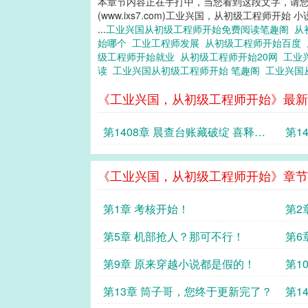
本章节内容正在手打中，当您看到这段文字，请
(www.ixs7.com)工业兴国，从初级工程师开始 
...
工业兴国从初级工程师开始免费阅读笔趣阁
从
始哪个
工业工程师发展
从初级工程师开始百度
级工程师开始就业
从初级工程师开始20网
工业
读
工业兴国从初级工程师开始 笔趣阁
工业兴国
《工业兴国，从初级工程师开始》最新
第1408章 晨查台账藏破绽 喜释顽
第1
囚布暗棋
影起
《工业兴国，从初级工程师开始》章节
第1章 考核开始！
第2
能！
第5章 机部抢人？那可不行！
第6
第9章 原来穿越小说都是假的！
第1
第13章 筒子哥，您终于更新完了？
第1