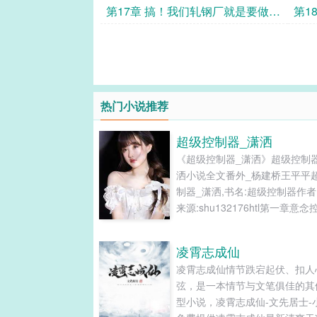
第17章 搞！我们轧钢厂就是要做先
第1
锋！
热门小说推荐
超级控制器_潇洒
《超级控制器_潇洒》超级控制
洒小说全文番外_杨建桥王平平
制器_潇洒,书名:超级控制器作者
来源:shu132176htl第一章意
第二章触发条件第一章意念控制
海大学是一座很有特点的学校，
凌霄志成仙
的特点是：男女比例严重失调。
凌霄志成仙情节跌宕起伏、扣人
小\说网或许有人认为这是一个
弦，是一本情节与文笔俱佳的其
在的矛盾，但中大的情况，却与
型小说，凌霄志成仙-文先居士-
中的不同。因为这里不是狼多肉