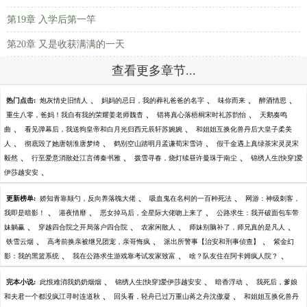
第19章 入学后第一竿
第20章 又是收获满满的一天
查看更多章节...
、
、
、
、
热门点击:
炮灰情史旧情人
妈妈的忌日，我的葬礼爸爸的名字
味你而来
醉酒情思
、
、
重生八零，爸妈！我自有我的荣耀姜老师魏杳
错将真心落梧桐宋时礼苏韵怡
天鹅奏鸣
、
、
曲
看见弹幕后，我送狗皇帝和白月光归西元辰轩苏婉婉
和姐姐互换化兽丹后大皇子柔美
、
、
、
人
彻底毁了她唐朝淮唐梦绮
鹤别空山踏明月孟谦荀宋雪诗
假千金遇上真绿茶宋灵灵宋
、
、
、
毅然
行至爱意消散处江言傅秦书雅
拨雪寻春，烧灯续昼许曼珠于南尘
锦绣人生[快穿]爱
、
伊莎越安安
、
、
更新榜单:
娇知青靠颠勺，反向养落魄大佬
吸血鬼在名柯的一百种死法
网游：神级刺客，
、
、
、
我即是暗影！
港夜情靡
恶女掉马后，全星际大佬吻上来了
公路求生：我开破面包车带
、
、
、
、
妹躺赢
穿越四合院之开局落户四合院
农家闲散人
师妹别脑补了，师兄真的是凡人
、
、
、
铁雪云烟
高考前换亲被继兄团宠，亲哥悔疯
派出所警事【治安和刑事侦查】
紫金幻
、
、
、
影：我的黑篮系统
我在公路求生游戏靠考试发家致富
啥？队友住在阿卡姆疯人院？
、
、
、
完本小说:
此恨难消我奶奶烟烟
锦绣人生[快穿]爱伊莎越安安
暗香浮动
我死后，爹娘
、
、
和夫君一个都没疯江寻时连道秋
回头看，轻舟已过万重山蒋之舟沈傲凝
和姐姐互换化兽丹