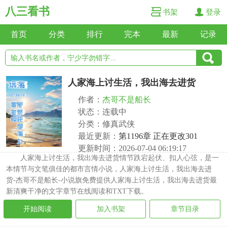
八三看书
书架
登录
首页
分类
排行
完本
最新
记录
人家海上讨生活，我出海去进货
作者：
杰哥不是船长
状态：连载中
分类：修真武侠
最近更新：
第1196章 正在更改301
更新时间：2026-07-04 06:19:17
人家海上讨生活，我出海去进货情节跌宕起伏、扣人心弦，是一
本情节与文笔俱佳的都市言情小说，人家海上讨生活，我出海去进
货-杰哥不是船长-小说旗免费提供人家海上讨生活，我出海去进货最
新清爽干净的文字章节在线阅读和TXT下载。
开始阅读
加入书架
章节目录