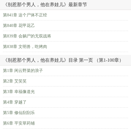
《别惹那个男人，他在养娃儿》最新章节
第841章 这个尸体不正经
第840章 花甲花乙
第839章 会躺尸的无双战将
第838章 文明兽，吃烤肉
《别惹那个男人，他在养娃儿》目录 第一页 （第1-100章）
第1章 闲云野菜的浪子
第2章 艾笑笑
第3章 幸福像道光
第4章 穿越了
第5章 修仙刮刮乐
第6章 平安草药铺