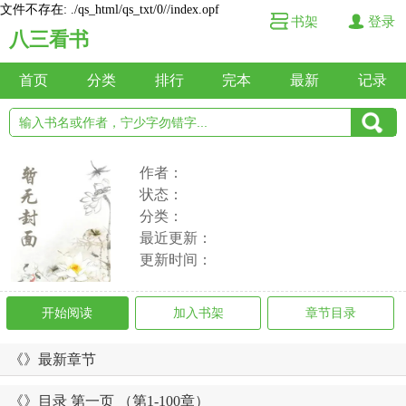
文件不存在: ./qs_html/qs_txt/0//index.opf
书架
登录
八三看书
首页
分类
排行
完本
最新
记录
作者：
状态：
分类：
最近更新：
更新时间：
开始阅读
加入书架
章节目录
《》最新章节
《》目录 第一页 （第1-100章）