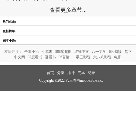
查看更多章节...
热门点击:
更新榜单:
完本小说:
友情链接：
全本小说
七笔趣
888笔趣阁
红袖中文
八一文学
699阅读
笔下
中文网
87度看书
吾看书
96言情
一零三影院
六八八影院
电影
首页
分类
排行
完本
记录
Copyright ©2022 八三看书mobile.83kss.cc