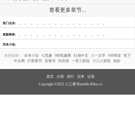
查看更多章节...
、
、
、
、
、
、
、
、
、
、
、
、
、
、
、
热门点击:
、
、
、
、
、
、
、
、
、
、
、
、
、
、
、
更新榜单:
完本小说:
友情链接：
全本小说
七笔趣
888笔趣阁
红袖中文
八一文学
699阅读
笔下
中文网
87度看书
吾看书
96言情
一零三影院
六八八影院
电影
首页
分类
排行
完本
记录
Copyright ©2022 八三看书mobile.83kss.cc