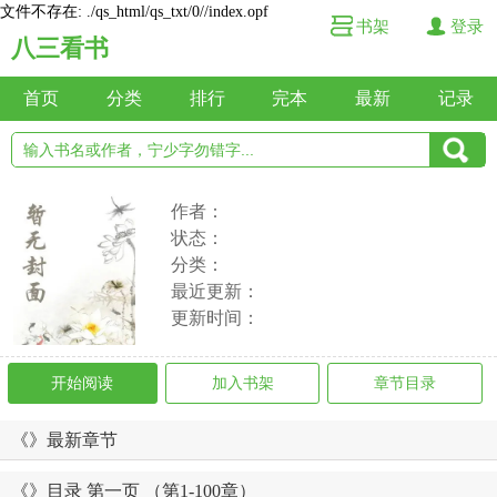
文件不存在: ./qs_html/qs_txt/0//index.opf
书架
登录
八三看书
首页
分类
排行
完本
最新
记录
作者：
状态：
分类：
最近更新：
更新时间：
开始阅读
加入书架
章节目录
《》最新章节
《》目录 第一页 （第1-100章）