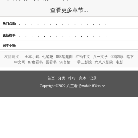
查看更多章节...
、
、
、
、
、
、
、
、
、
、
、
、
、
、
、
热门点击:
、
、
、
、
、
、
、
、
、
、
、
、
、
、
、
更新榜单:
完本小说:
友情链接：
全本小说
七笔趣
888笔趣阁
红袖中文
八一文学
699阅读
笔下
中文网
87度看书
吾看书
96言情
一零三影院
六八八影院
电影
首页
分类
排行
完本
记录
Copyright ©2022 八三看书mobile.83kss.cc