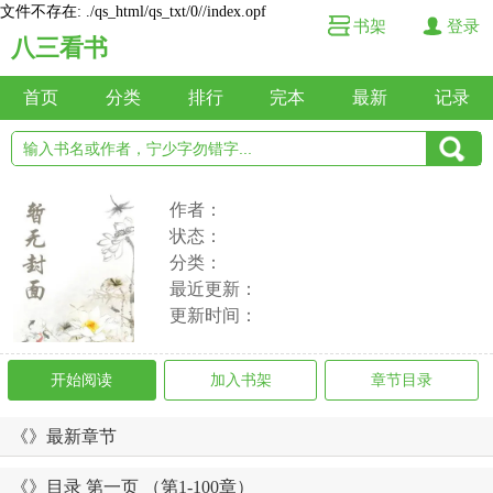
文件不存在: ./qs_html/qs_txt/0//index.opf
书架
登录
八三看书
首页
分类
排行
完本
最新
记录
作者：
状态：
分类：
最近更新：
更新时间：
开始阅读
加入书架
章节目录
《》最新章节
《》目录 第一页 （第1-100章）