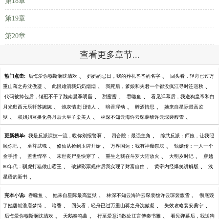
第18章
第19章
第20章
查看更多章节...
、
、
热门点击:
后悔爱你穆斯澜沈清欢
妈妈的忌日，我的葬礼爸爸的名字
回头看，轻舟已过万
、
、
、
重山蒋之舟沈傲凝
此恨难消我奶奶烟烟
我死后，爹娘和夫君一个都没疯江寻时连道秋
、
、
、
代码被掉包后，销冠不干了魏南晨季明磊
甜蜜蜜
吞噬鱼
看见弹幕后，我送狗皇帝和白
、
、
、
、
月光归西元辰轩苏婉婉
炮灰情史旧情人
暗香浮动
醉酒情思
她来自星际最高监
、
、
、
狱
和姐姐互换化兽丹后大皇子柔美人
林深不知云海许云琛裴馥许云琛裴馥雪
、
、
更新榜单:
我是反派演技一流，哎你别报警啊
四合院：最强主角
综武反派：师娘，让我照
、
、
、
、
顾你吧
至尊武魂
修仙从捡到玉牌开始
万界国运：我有神魔祭坛
甄嬛传：一人一个
、
、
、
、
、
金手指
盖世悍卒
末世丧尸皇快穿了
重生之我在斗罗大陆放火
大明岁时记
穿越
、
、
、
80年代：驯虎打猎做山霸王
破解彩票规律后我实现了财富自由
黄帝内经爆笑讲解版
浅
、
星语的新书
、
、
、
完本小说:
吞噬鱼
她来自星际最高监狱
林深不知云海许云琛裴馥许云琛裴馥雪
彻底毁
、
、
、
、
了她唐朝淮唐梦绮
暗香
回头看，轻舟已过万重山蒋之舟沈傲凝
失效攻略裴安桑宁
、
、
、
后悔爱你穆斯澜沈清欢
天鹅奏鸣曲
行至爱意消散处江言傅秦书雅
看见弹幕后，我送狗