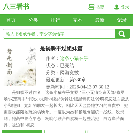
八三看书
书架
登录
首页
分类
排行
完本
最新
记录
是祸躲不过姐妹篇
作者：
这条小猫在乎
状态：已完结
分类：网游竞技
最近更新：
第330章
更新时间：2026-04-13 07:30:12
是姐躲不过作者：这条小猫在乎文案:*三小无猜突逢天降/修罗
场/买定离手*阳光小太阳vs隐忍伪骨姐/腹黑青梅姐/冷萌初恋姐白蔻从
小和她姐、她姐的朋友一起长大。相比天天监督她学习的白虞桥，她
更喜欢能陪她玩的杨晚兮。一度以为她和杨晚兮能统一战线。没想
到，她高中差点早恋，杨晚兮联合白虞桥一起整治她。白蔻痛苦面
具，被迫和“初恋