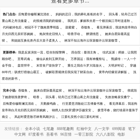
查看更多章节...
、
、
热门点击:
后悔爱你穆斯澜沈清欢
妈妈的忌日，我的葬礼爸爸的名字
回头看，轻舟已过万
、
、
、
重山蒋之舟沈傲凝
此恨难消我奶奶烟烟
我死后，爹娘和夫君一个都没疯江寻时连道秋
、
、
、
代码被掉包后，销冠不干了魏南晨季明磊
甜蜜蜜
吞噬鱼
看见弹幕后，我送狗皇帝和白
、
、
、
、
月光归西元辰轩苏婉婉
炮灰情史旧情人
暗香浮动
醉酒情思
她来自星际最高监
、
、
、
狱
和姐姐互换化兽丹后大皇子柔美人
林深不知云海许云琛裴馥许云琛裴馥雪
、
、
更新榜单:
我是反派演技一流，哎你别报警啊
四合院：最强主角
综武反派：师娘，让我照
、
、
、
、
顾你吧
至尊武魂
修仙从捡到玉牌开始
万界国运：我有神魔祭坛
甄嬛传：一人一个
、
、
、
、
、
金手指
盖世悍卒
末世丧尸皇快穿了
重生之我在斗罗大陆放火
大明岁时记
穿越
、
、
、
80年代：驯虎打猎做山霸王
破解彩票规律后我实现了财富自由
黄帝内经爆笑讲解版
浅
、
星语的新书
、
、
、
完本小说:
吞噬鱼
她来自星际最高监狱
林深不知云海许云琛裴馥许云琛裴馥雪
彻底毁
、
、
、
、
了她唐朝淮唐梦绮
暗香
回头看，轻舟已过万重山蒋之舟沈傲凝
失效攻略裴安桑宁
、
、
、
后悔爱你穆斯澜沈清欢
天鹅奏鸣曲
行至爱意消散处江言傅秦书雅
看见弹幕后，我送狗
、
、
皇帝和白月光归西元辰轩苏婉婉
锦绣人生[快穿]爱伊莎越安安
拨雪寻春，烧灯续昼许曼珠于
、
、
、
南尘
风起时爱意散尽林青风顾汐云
江晏礼安然小说江晏礼时候
友情链接：
全本小说
七笔趣
888笔趣阁
红袖中文
八一文学
699阅读
笔下
中文网
87度看书
吾看书
96言情
一零三影院
六八八影院
电影