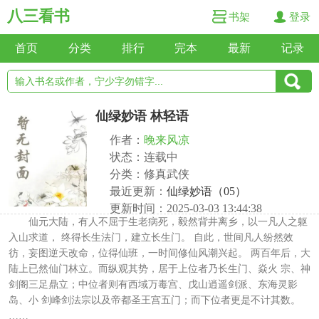
八三看书
书架
登录
首页
分类
排行
完本
最新
记录
仙绿妙语 林轻语
作者：
晚来风凉
状态：连载中
分类：修真武侠
最近更新：
仙绿妙语（05）
更新时间：2025-03-03 13:44:38
仙元大陆，有人不屈于生老病死，毅然背井离乡，以一凡人之躯
入山求道， 终得长生法门，建立长生门。 自此，世间凡人纷然效
彷，妄图逆天改命，位得仙班，一时间修仙风潮兴起。 两百年后，大
陆上已然仙门林立。而纵观其势，居于上位者乃长生门、焱火 宗、神
剑阁三足鼎立；中位者则有西域万毒宫、戊山逍遥剑派、东海灵影
岛、小 剑峰剑法宗以及帝都圣王宫五门；而下位者更是不计其数。
……