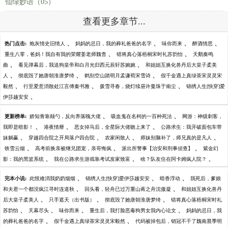
仙绿妙语（05）
查看更多章节...
、
、
、
、
热门点击:
炮灰情史旧情人
妈妈的忌日，我的葬礼爸爸的名字
味你而来
醉酒情思
、
、
重生八零，爸妈！我自有我的荣耀姜老师魏杳
错将真心落梧桐宋时礼苏韵怡
天鹅奏鸣
、
、
曲
看见弹幕后，我送狗皇帝和白月光归西元辰轩苏婉婉
和姐姐互换化兽丹后大皇子柔美
、
、
、
人
彻底毁了她唐朝淮唐梦绮
鹤别空山踏明月孟谦荀宋雪诗
假千金遇上真绿茶宋灵灵宋
、
、
、
毅然
行至爱意消散处江言傅秦书雅
拨雪寻春，烧灯续昼许曼珠于南尘
锦绣人生[快穿]爱
、
伊莎越安安
、
、
更新榜单:
娇知青靠颠勺，反向养落魄大佬
吸血鬼在名柯的一百种死法
网游：神级刺客，
、
、
、
我即是暗影！
港夜情靡
恶女掉马后，全星际大佬吻上来了
公路求生：我开破面包车带
、
、
、
、
妹躺赢
穿越四合院之开局落户四合院
农家闲散人
师妹别脑补了，师兄真的是凡人
、
、
、
铁雪云烟
高考前换亲被继兄团宠，亲哥悔疯
派出所警事【治安和刑事侦查】
紫金幻
、
、
、
影：我的黑篮系统
我在公路求生游戏靠考试发家致富
啥？队友住在阿卡姆疯人院？
、
、
、
完本小说:
此恨难消我奶奶烟烟
锦绣人生[快穿]爱伊莎越安安
暗香浮动
我死后，爹娘
、
、
和夫君一个都没疯江寻时连道秋
回头看，轻舟已过万重山蒋之舟沈傲凝
和姐姐互换化兽丹
、
、
、
后大皇子柔美人
只手遮天（出书版）
彻底毁了她唐朝淮唐梦绮
错将真心落梧桐宋时礼
、
、
、
、
苏韵怡
天幕尽头
味你而来
重生后，我打脸恶毒狗男女我内心论文
妈妈的忌日，我
、
、
的葬礼爸爸的名字
假千金遇上真绿茶宋灵灵宋毅然
代码被掉包后，销冠不干了魏南晨季明