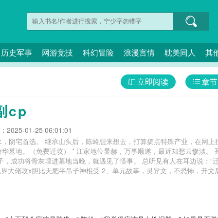
历史军事
网游竞技
科幻冒险
浪漫言情
耽美同人
其
立即阅读
章节
副cp
025-01-25 06:01:01
水，阴宅首选。 继承山头后，陈岭想来想去，打算搞点特殊产业，在网上
华墓地。（免费迁坟） * 江家地位显赫，万事顺遂，最近却愁云惨淡。
子，成功将骨灰埋进墓地当晚，就遇见了怪事。 总听见有人在耳边说：“迁
鬼界大佬攻x胆比天肥半吊子神棍受 2、单元故事，灵异文，不恐怖，开文
钩，请勿较真么么哒。 迁坟大队by朝邶,迁坟大队by朝邶免费阅读,迁坟大队txt,迁坟大队晋江,