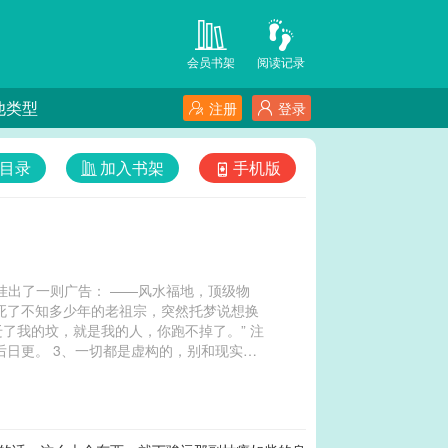
会员书架
阅读记录
他类型
注册
登录
目录
加入书架
手机版
挂出了一则广告： ——风水福地，顶级物
 死了不知多少年的老祖宗，突然托梦说想换
了我的坟，就是我的人，你跑不掉了。” 注
后日更。 3、一切都是虚构的，别和现实挂
朝邶