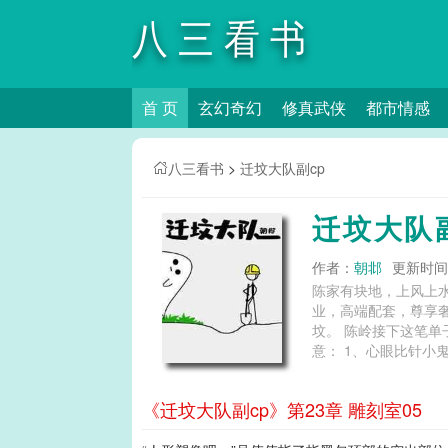
八三看书
首 页
玄幻奇幻
修真武侠
都市情感
八三看书
>
迁坟大队副cp
迁坟大队
作者：
朝邶
更新时间：2
陈家有块地，上风上
业，高端配套，尊享奢
坟。 陈岭接下这笔单
意： 1、心眼比针小
《迁坟大队副cp》第23章 雕刻室05