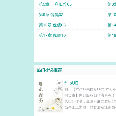
第5章 一座孤坟05
第6
第9章 傀儡02
第1
第13章 傀儡06
第1
第17章 傀儡10
第1
热门小说推荐
雏凤归
附：【本作品来自互联网,本人
何负责】内容版权归作者所有！
凤归》作者：豆豆麻麻文案祖父
当今圣上太傅，辞官后在江南最
的书院当院长，祖母更是江南第