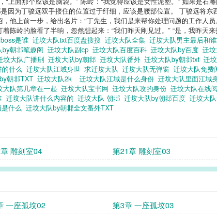
，“上面那个应该是脑袋。” 陈岭：“我觉得应该是女性泥塑。” 如果是
是因为丁骏远双手搂住的位置过于纤细，应该是腰部位置。 丁骏远将东
绍，他上前一步，给出名片：“丁先生，我们是来帮你处理问题的工作人员
陈岭的脸看了半晌，忽然想起来：“我们昨天刚见过。” “是，我昨天来找过孙师
boss是谁
迁坟大队txt百度盘搜搜
迁坟大队全集
迁坟大队男主最后和
队by朝邶笔趣阁
迁坟大队副cp
迁坟大队百度百科
迁坟大队by百度
迁
迁坟大队广播剧
迁坟大队by朝邶
迁坟大队番外
迁坟大队by朝邶txt
迁
讲的什么
迁坟大队江域身世
求迁坟大队
迁坟大队无弹窗
迁坟大队免费
by朝邶TXT
迁坟大队2k
迁坟大队江域是什么身份
迁坟大队里面江域
坟大队第几章在一起
迁坟大队宝书网
迁坟大队攻的身份
迁坟大队在线
谁
迁坟大队讲什么内容的
迁坟大队 朝邶
迁坟大队by朝邶百度
迁坟大队
局是什么
迁坟大队by朝邶全文番外TXT
2章 雕刻室04
第21章 雕刻室03
章 一座孤坟02
第3章 一座孤坟03