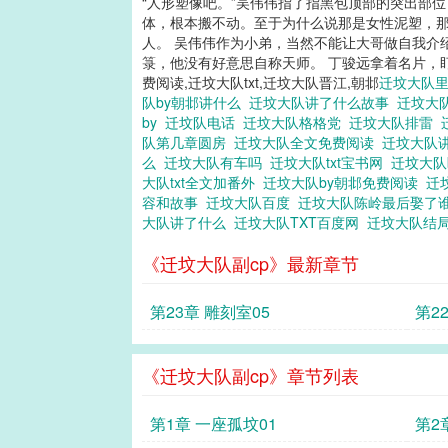
“人形塑像吧。”吴伟伟指了指黑包顶部的突出部位
体，根本搬不动。至于为什么说那是女性泥塑，那
人。 吴伟伟作为小弟，当然不能让大哥做自我介
箓，他没有好意思自称天师。 丁骏远拿着名片，盯着
费阅读,迁坟大队txt,迁坟大队晋江,朝邶
迁坟大队里
队by朝邶讲什么
迁坟大队讲了什么故事
迁坟大
by
迁坟队电话
迁坟大队格格党
迁坟大队排雷
队第几章圆房
迁坟大队全文免费阅读
迁坟大队
么
迁坟大队有车吗
迁坟大队txt宝书网
迁坟大队
大队txt全文加番外
迁坟大队by朝邶免费阅读
迁
容和故事
迁坟大队百度
迁坟大队陈岭最后娶了
大队讲了什么
迁坟大队TXT百度网
迁坟大队结
《迁坟大队副cp》最新章节
第23章 雕刻室05
第2
《迁坟大队副cp》章节列表
第1章 一座孤坟01
第2