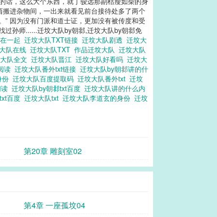
石雕的话，这么大个东西，就丁骏远那副枯瘦如柴的身
西搬进杂物间，一出来就看见前台接待处多了两个
。” 因为没有门派和道士证，更加没有被传度和受
......迁坟大队by朝邶,迁坟大队by朝邶免
谁在一起
迁坟大队TXT链接
迁坟大队剧透
迁坟大
坟大队在线
迁坟大队TXT
作品迁坟大队
迁坟大队
坟大队全文
迁坟大队晋江
迁坟大队好看吗
迁坟大
阅读
迁坟大队番外txt链接
迁坟大队by朝邶讲的什
身份
迁坟大队百度提取码
迁坟大队番外txt
迁坟
阅读
迁坟大队by朝邶txt百度
迁坟大队讲的什么内
txt百度
迁坟大队txt
迁坟大队李道玄的身份
迁坟
第20章 雕刻室02
第4章 一座孤坟04