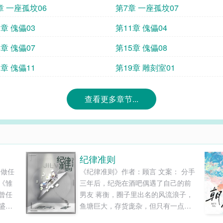
章 一座孤坟06
第7章 一座孤坟07
0章 傀儡03
第11章 傀儡04
4章 傀儡07
第15章 傀儡08
8章 傀儡11
第19章 雕刻室01
查看更多章节...
纪律准则
不做任
《纪律准则》作者：顾言 文案： 分手
《雏
三年后，纪尧在酒吧偶遇了自己的前
曾任
男友 蒋衡，圈子里出名的风流浪子，
盛名
鱼塘巨大，存货庞杂，但只有一点
一氏
好，每次只捞一条鱼，绝不劈腿。 纪