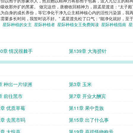
但以孢子的形象示人，然后她以精神力将那孢子包裹，送入九公主的精神
吸收那外扩的黑雾。 做完这些，唐糖收回精神力，跟孟星渡道：“太子
化为自身的成长养份，等它净化干净九公主精神核心内的活性污染源，我
需要多长时间，我暂时说不好。” 孟星渡先松了口气：“能净化就好，至
主
星际种植的女主
星际种植者
星际种植女王免费阅读
星际种植指南
40章 情况很棘手
第139章 大海捞针
章 种出一片绿洲
第3章 玉米
章 前往黑市
第7章 开业大酬宾
0章 优质草莓
第11章 果中贵族
4章 去黑市吗
第15章 出了什么事
8章 大惊喜
第19章 喜提怪物称号