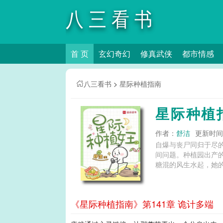
八三看书
首 页
玄幻奇幻
修真武侠
都市情感
八三看书
>
星际种植指南
星际种植
作者：
舒洁
更新时间：2
自爆与丧尸同归于尽
间问题。种植园出产
糖混的风生水起，她的
《星际种植指南》第141章 诡计多端