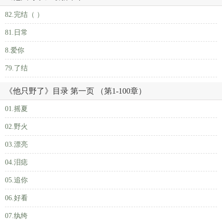
82.完结（ ）
81.日常
8.爱你
79.了结
《他只野了》目录 第一页 （第1-100章）
01.摇夏
02.野火
03.漂亮
04.泪痣
05.追你
06.好看
07.纨绔