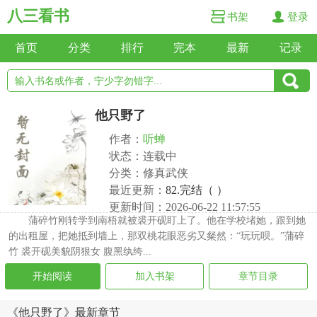
八三看书
书架
登录
首页
分类
排行
完本
最新
记录
他只野了
作者：
听蝉
状态：连载中
分类：修真武侠
最近更新：
82.完结（ ）
更新时间：2026-06-22 11:57:55
蒲碎竹刚转学到南梧就被裘开砚盯上了。他在学校堵她，跟到她
的出租屋，把她抵到墙上，那双桃花眼恶劣又粲然：“玩玩呗。”蒲碎
竹 裘开砚美貌阴狠女 腹黑纨绔...
开始阅读
加入书架
章节目录
《他只野了》最新章节