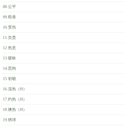
08.公平
09.暗巷
10.受伤
11.负责
12.热意
13.暧昧
14.恶狗
15.初吻
16.湿热（H）
17.灼热（H）
18.燠热（H）
19.绣球