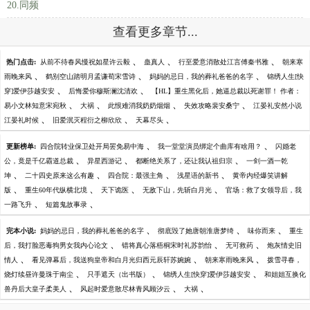
20.同频
查看更多章节...
、
、
、
热门点击:
从前不待春风慢祝如星许云毅
蛊真人
行至爱意消散处江言傅秦书雅
朝来寒
、
、
、
雨晚来风
鹤别空山踏明月孟谦荀宋雪诗
妈妈的忌日，我的葬礼爸爸的名字
锦绣人生[快
、
、
穿]爱伊莎越安安
后悔爱你穆斯澜沈清欢
【HL】重生黑化后，她逼总裁以死谢罪！ 作者：
、
、
、
、
易小文林知意宋宛秋
大祸
此恨难消我奶奶烟烟
失效攻略裴安桑宁
江晏礼安然小说
、
、
、
江晏礼时候
旧爱泯灭程衍之柳欣欣
天幕尽头
、
、
更新榜单:
四合院转业保卫处开局罢免易中海
我一堂堂演员绑定个曲库有啥用？
闪婚老
、
、
、
公，竟是千亿霸道总裁
异星西游记
都断绝关系了，还让我认祖归宗
一剑一酒一乾
、
、
、
、
坤
二十四史原来这么有趣
四合院：最强主角
浅星语的新书
黄帝内经爆笑讲解
、
、
、
、
版
重生60年代纵横北境
天下诡医
无敌下山，先斩白月光
官场：救了女领导后，我
、
、
一路飞升
短篇鬼故事录
、
、
、
完本小说:
妈妈的忌日，我的葬礼爸爸的名字
彻底毁了她唐朝淮唐梦绮
味你而来
重生
、
、
、
后，我打脸恶毒狗男女我内心论文
错将真心落梧桐宋时礼苏韵怡
无可救药
炮灰情史旧
、
、
、
情人
看见弹幕后，我送狗皇帝和白月光归西元辰轩苏婉婉
朝来寒雨晚来风
拨雪寻春，
、
、
、
烧灯续昼许曼珠于南尘
只手遮天（出书版）
锦绣人生[快穿]爱伊莎越安安
和姐姐互换化
、
、
、
兽丹后大皇子柔美人
风起时爱意散尽林青风顾汐云
大祸