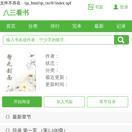
文件不存在: ./qs_html/qs_txt/0//index.opf
书架
登录
八三看书
首页
分类
排行
完本
最新
记录
作者：
状态：
分类：
最近更新：
更新时间：
开始阅读
加入书架
章节目录
《》最新章节
《》目录 第一页 （第1-100章）