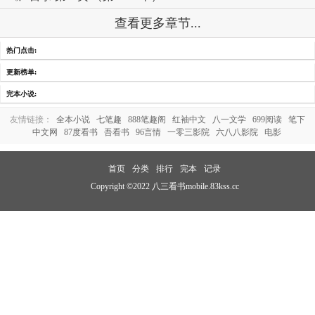
查看更多章节...
热门点击:
更新榜单:
完本小说:
友情链接：
全本小说
七笔趣
888笔趣阁
红袖中文
八一文学
699阅读
笔下
中文网
87度看书
吾看书
96言情
一零三影院
六八八影院
电影
首页
分类
排行
完本
记录
Copyright ©2022 八三看书mobile.83kss.cc