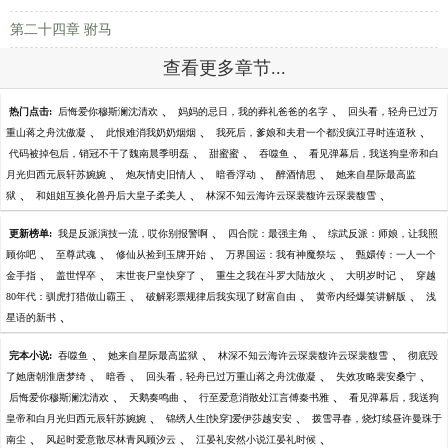
第二十四章 驸马
查看更多章节...
、
、
热门点击:
后悔爱你穆斯澜沈清欢
妈妈的忌日，我的葬礼爸爸的名字
回头看，轻舟已过万
、
、
、
重山蒋之舟沈傲凝
此恨难消我奶奶烟烟
我死后，爹娘和夫君一个都没疯江寻时连道秋
、
、
、
代码被掉包后，销冠不干了魏南晨季明磊
甜蜜蜜
吞噬鱼
看见弹幕后，我送狗皇帝和白
、
、
、
、
月光归西元辰轩苏婉婉
炮灰情史旧情人
暗香浮动
醉酒情思
她来自星际最高监
、
、
、
狱
和姐姐互换化兽丹后大皇子柔美人
林深不知云海许云琛裴馥许云琛裴馥雪
、
、
更新榜单:
我是反派演技一流，哎你别报警啊
四合院：最强主角
综武反派：师娘，让我照
、
、
、
、
顾你吧
至尊武魂
修仙从捡到玉牌开始
万界国运：我有神魔祭坛
甄嬛传：一人一个
、
、
、
、
、
金手指
盖世悍卒
末世丧尸皇快穿了
重生之我在斗罗大陆放火
大明岁时记
穿越
、
、
、
80年代：驯虎打猎做山霸王
破解彩票规律后我实现了财富自由
黄帝内经爆笑讲解版
浅
、
星语的新书
、
、
、
完本小说:
吞噬鱼
她来自星际最高监狱
林深不知云海许云琛裴馥许云琛裴馥雪
彻底毁
、
、
、
、
了她唐朝淮唐梦绮
暗香
回头看，轻舟已过万重山蒋之舟沈傲凝
失效攻略裴安桑宁
、
、
、
后悔爱你穆斯澜沈清欢
天鹅奏鸣曲
行至爱意消散处江言傅秦书雅
看见弹幕后，我送狗
、
、
皇帝和白月光归西元辰轩苏婉婉
锦绣人生[快穿]爱伊莎越安安
拨雪寻春，烧灯续昼许曼珠于
、
、
、
南尘
风起时爱意散尽林青风顾汐云
江晏礼安然小说江晏礼时候