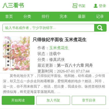
八三看书
书架
登录
首页
分类
排行
完本
最新
记录
只得徐妃半面妆 玉米煮花生
作者：
玉米煮花生
状态：连载中
分类：修真武侠
最近更新：
第一百八十六章 同舟
更新时间：2026-07-01 07:17:44
莫夸此地分天下，只得徐妃半面妆。他和她，幼年成婚，少年情
深，却又怎么一步步走到相看断肠，爱恨两难的地步？她说，阿符，
这一次，你不用来救我了，他说，想出妻，我成全你。纵然曾相扶相
携情似海，终究是海棠零落随风雨。...
开始阅读
加入书架
章节目录