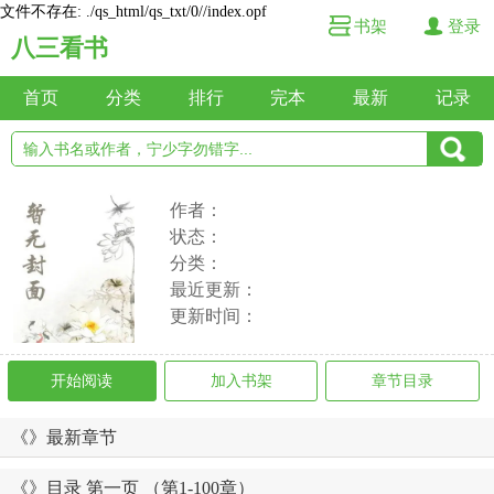
文件不存在: ./qs_html/qs_txt/0//index.opf
书架
登录
八三看书
首页
分类
排行
完本
最新
记录
作者：
状态：
分类：
最近更新：
更新时间：
开始阅读
加入书架
章节目录
《》最新章节
《》目录 第一页 （第1-100章）