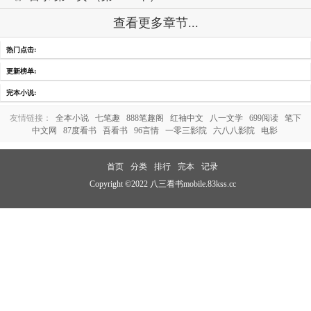
查看更多章节...
热门点击:
更新榜单:
完本小说:
友情链接：
全本小说
七笔趣
888笔趣阁
红袖中文
八一文学
699阅读
笔下
中文网
87度看书
吾看书
96言情
一零三影院
六八八影院
电影
首页
分类
排行
完本
记录
Copyright ©2022 八三看书mobile.83kss.cc