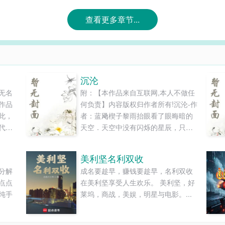
气息全无
的狭长
查看更多章节...
沉沦
无名
附：【本作品来自互联网,本人不做任
作品
何负责】内容版权归作者所有!沉沦-作
此，
者：蓝飏楔子黎雨抬眼看了眼晦暗的
代表
天空．天空中没有闪烁的星辰，只有
位。
一轮并不明亮的月亮垂死挣扎般地散
次奇
发出昏黄的光线．远处的重工厂将浓
美利坚名利双收
成功
浓的黑烟排向大气中，随之而来的还
分解
成名要趁早，赚钱要趁早，名利双收
如今
有机器运作时发出的其特有的＂隆隆
点点
在美利坚享受人生欢乐。 美利坚，好
中暗
＂声响．其中还夹杂着附近居民赌博
纯手
莱坞，商战，美娱，明星与电影。...
.
的勃彩声和醒酒令的...