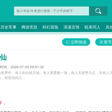
历史军事
网游竞技
科幻冒险
浪漫言情
耽美同人
其
立即阅读
章节
修仙
间：2026-07-03 09:51:32
世界中，有人剑出惊天地，有人宠爱集一身，有人天骄堕凡尘，亦有人灭世
，却发现自己...
年，