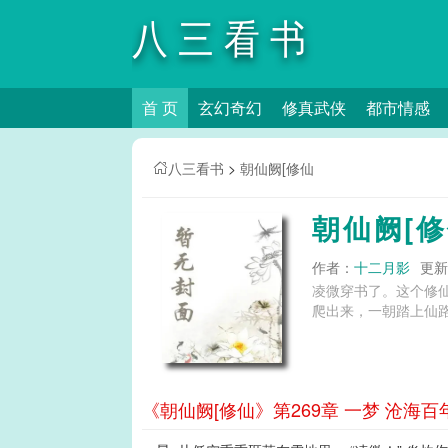
八三看书
首 页
玄幻奇幻
修真武侠
都市情感
八三看书
>
朝仙阙[修仙
朝仙阙[
作者：
十二月影
更新时
凌微穿书了。这个修仙
爬出来，一朝踏上仙路
《朝仙阙[修仙》第269章 一梦 沧海百