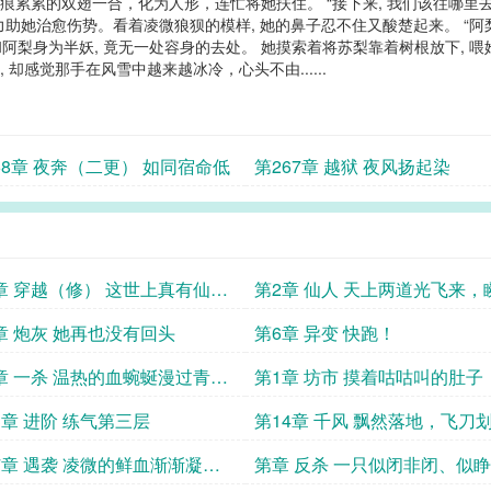
灼伤痕累累的双翅一合，化为人形，连忙将她扶住。 “接下来, 我们该往哪
力助她治愈伤势。看着凌微狼狈的模样, 她的鼻子忍不住又酸楚起来。 “阿
梨身为半妖, 竟无一处容身的去处。 她摸索着将苏梨靠着树根放下, 喂
, 却感觉那手在风雪中越来越冰冷，心头不由......
68章 夜奔（二更） 如同宿命低
第267章 越狱 夜风扬起染
章 穿越（修） 这世上真有仙
第2章 仙人 天上两道光飞来，
间就落到了
章 炮灰 她再也没有回头
第6章 异变 快跑！
章 一杀 温热的血蜿蜒漫过青石
第1章 坊市 摸着咕咕叫的肚子
到有几分
3章 进阶 练气第三层
第14章 千风 飘然落地，飞刀
一道圆弧
7章 遇袭 凌微的鲜血渐渐凝
第章 反杀 一只似闭非闭、似