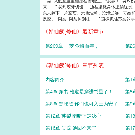
一晃, 从低空重重砸落在雪地里。 “凌微！” 炎
来……” 炎灼咬牙切齿, 一边往凌微身体里输送灵
头只剩下一片空茫。天地浩瀚，沧海辽远，可她和阿
反应。 “阿梨, 阿梨你别睡……” 凌微抓住苏梨的手
《朝仙阙[修仙》最新章节
第269章 一梦 沧海百年，
第2
《朝仙阙[修仙》章节列表
内容简介
第1
人？
第4章 穿书 难道是穿进书里了！
第5
第8章 黑吃黑 你们也可入土为安了
第9
砖
第12章 苏梨 暗暗下定决心
第1
第16章 失踪 她回不来了！
第1