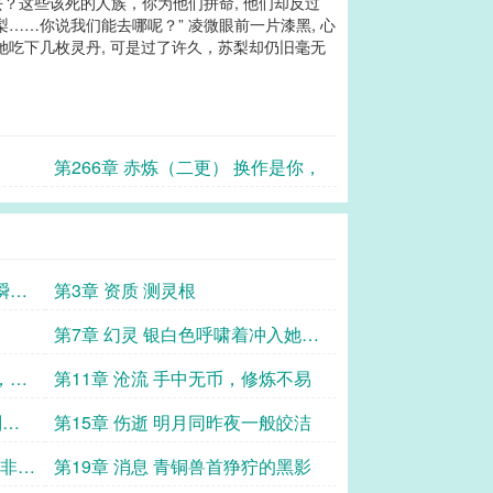
里去？这些该死的人族，你为他们拼命, 他们却反过
梨……你说我们能去哪呢？” 凌微眼前一片漆黑, 心
她吃下几枚灵丹, 可是过了许久，苏梨却仍旧毫无
第266章 赤炼（二更） 换作是你，
瞬时
第3章 资质 测灵根
第7章 幻灵 银白色呼啸着冲入她的
灵台中
，感
第11章 沧流 手中无币，修炼不易
划出
第15章 伤逝 明月同昨夜一般皎洁
睁非睁
第19章 消息 青铜兽首狰狞的黑影