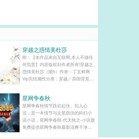
穿越之惑情美杜莎
附：【本作品来自互联网,本人不做任
何负责】内容版权归作者所有!穿越之
惑情美杜莎（限h）作者：丁五鲜网
Vip完结属性分类：穿越／异国背景／
一般言情／轻松关键字：柳希雅 N男
主 一女n男假如你只做了十五年人，
星网争春秋
却做了三百年魔兽，你还会坚持自己
星网争春秋情节跌宕起伏、扣人心
是人吗？穿越女独白：那个……我虽
弦，是一本情节与文笔俱佳的科幻小
然是魔兽，但世上没有什么法令规
说小说，星网争春秋-代天牧之-小说旗
定，人类一定是主人，魔兽一定是奴
免费提供星网争春秋最新清爽干净的
隶，对吧...
文字章节在线阅读和TXT下载。...