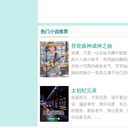
固，
热门小说推荐
异世曲神成神之旅
洛璃，只是一位在娱乐圈中默默
的十八线小歌手，然而她的翻唱
却在小范围内颇有名气。尽管如
她始终缺少一首真正属于自己的
作，来奠定自己在音乐领域的地
但命运的转折总是突如其来，一
太初纪元录
妙的穿越，让她仿佛握住了通往
如题所示，字面意思，请不要过
的钥匙。前世无数的经典作品，
读；偏故事性，偶尔玩梗，有亿
都成为了她手中的宝藏。她在心
的慢热；勤如老牛，每日更新，
暗发誓：“曲神，我来了！”在.....
扣玩家无AI。......