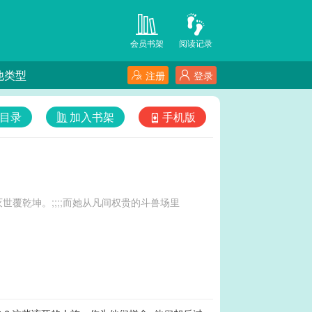
会员书架
阅读记录
他类型
注册
登录
目录
加入书架
手机版
覆乾坤。;;;;而她从凡间权贵的斗兽场里