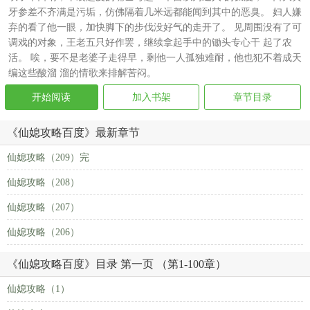
牙参差不齐满是污垢，仿佛隔着几米远都能闻到其中的恶臭。 妇人嫌
弃的看了他一眼，加快脚下的步伐没好气的走开了。 见周围没有了可
调戏的对象，王老五只好作罢，继续拿起手中的锄头专心干 起了农
活。 唉，要不是老婆子走得早，剩他一人孤独难耐，他也犯不着成天
编这些酸溜 溜的情歌来排解苦闷。
开始阅读
加入书架
章节目录
《仙媳攻略百度》最新章节
仙媳攻略（209）完
仙媳攻略（208）
仙媳攻略（207）
仙媳攻略（206）
《仙媳攻略百度》目录 第一页 （第1-100章）
仙媳攻略（1）