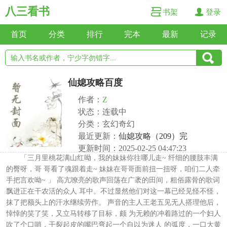
八三看书
书架
登录
首页
分类
排行
完本
最新
记录
仙媳攻略百度
作者：
Z
状态：连载中
分类：玄幻奇幻
最近更新：
仙媳攻略（209）完
更新时间：2025-02-25 04:47:23
「三月里桃花满山红呦，我的妹妹你往哪儿走~ 纤细的腰肢丰满
的臀呀，哥 哥看了魂跟着走~ 妹妹在哥哥面前扭一扭呀，咱们二人牵
手把言欢呦~ 」 高亢嘹亮的歌声回荡在广袤的田间，粗俗露骨的歌词
飘进正在干农活的众人 耳中。不过显然他们对这一幕已经见怪不怪，
抹了把额头上的汗水继续劳作。 声音的主人王老五见无人搭理他后，
悻悻的笑了笑，又立马转移了目标，颇 为无赖的冲着路过的一个妇人
吹了个口哨，干裂起皮的嘴巴弯起一个自以为迷人 的弧度，一口大黄