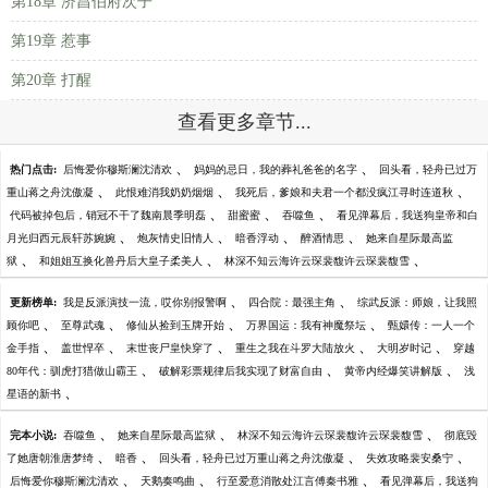
第18章 济昌伯府次子
第19章 惹事
第20章 打醒
查看更多章节...
、
、
热门点击:
后悔爱你穆斯澜沈清欢
妈妈的忌日，我的葬礼爸爸的名字
回头看，轻舟已过万
、
、
、
重山蒋之舟沈傲凝
此恨难消我奶奶烟烟
我死后，爹娘和夫君一个都没疯江寻时连道秋
、
、
、
代码被掉包后，销冠不干了魏南晨季明磊
甜蜜蜜
吞噬鱼
看见弹幕后，我送狗皇帝和白
、
、
、
、
月光归西元辰轩苏婉婉
炮灰情史旧情人
暗香浮动
醉酒情思
她来自星际最高监
、
、
、
狱
和姐姐互换化兽丹后大皇子柔美人
林深不知云海许云琛裴馥许云琛裴馥雪
、
、
更新榜单:
我是反派演技一流，哎你别报警啊
四合院：最强主角
综武反派：师娘，让我照
、
、
、
、
顾你吧
至尊武魂
修仙从捡到玉牌开始
万界国运：我有神魔祭坛
甄嬛传：一人一个
、
、
、
、
、
金手指
盖世悍卒
末世丧尸皇快穿了
重生之我在斗罗大陆放火
大明岁时记
穿越
、
、
、
80年代：驯虎打猎做山霸王
破解彩票规律后我实现了财富自由
黄帝内经爆笑讲解版
浅
、
星语的新书
、
、
、
完本小说:
吞噬鱼
她来自星际最高监狱
林深不知云海许云琛裴馥许云琛裴馥雪
彻底毁
、
、
、
、
了她唐朝淮唐梦绮
暗香
回头看，轻舟已过万重山蒋之舟沈傲凝
失效攻略裴安桑宁
、
、
、
后悔爱你穆斯澜沈清欢
天鹅奏鸣曲
行至爱意消散处江言傅秦书雅
看见弹幕后，我送狗