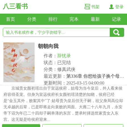
八三看书
书架
登录
首页
分类
排行
完本
最新
记录
朝朝向我
作者：
辞忧录
状态：已完结
分类：修真武侠
最近更新：
第336章 你想给孩子换个母妃？
更新时间：2025-03-15 04:00:00
京城贵女颜初瑶出自于宣远侯府，姑母为当今皇后，外人看来侯
府容得圣宠。但身为宣远侯府长女颜初瑶清楚的知晓，侯府已经
是“金玉其外，败絮其中”了:姑母贵为皇后但无子嗣，祖父身局高位却
无卓越的后辈，已是即将走向衰败的局面。大雍二十八年九月，永安
帝下诏为年已二十四却子嗣单薄的东宫，楚承时择选世家贵女入东
宫。这无疑是给侯府迎来...