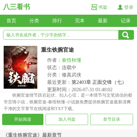
八三看书
书架
登录
首页
分类
排行
完本
最新
记录
重生铁腕官途
作者：
春悟秋懂
状态：连载中
分类：修真武侠
最近更新：
第2403章 正面交锋（七）
更新时间：2026-07-31 01:40:02
铁腕官途情节跌宕起伏、扣人心弦，是一本情节与文笔俱佳的都
市言情小说，铁腕官途-春悟秋懂-小说旗免费提供铁腕官途最新清爽
干净的文字章节在线阅读和TXT下载。
开始阅读
加入书架
章节目录
《重生铁腕官途》最新章节