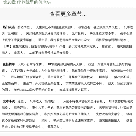
第20章 疗养院里的何老头
查看更多章节...
、
、
、
热门点击:
醉酒情思
人生何处不青山姐姐顾明澈
强制占有！变态疯批又争又抢
只手遮
、
、
、
、
天（出书版）
风起时爱意散尽林青风顾汐云
无可救药
失效攻略裴安桑宁
假千金遇
、
、
、
上真绿茶宋灵灵宋毅然
重生后，我打脸恶毒狗男女我内心论文
后悔爱你穆斯澜沈清欢
、
、
【HL】重生黑化后，她逼总裁以死谢罪！ 作者：易小文林知意宋宛秋
甜蜜蜜
炮灰情史旧
、
、
、
情人
蛊真人
从前不待春风慢祝如星许云毅
、
、
更新榜单:
天赋不行拿命来拼
HP白眼给你顶级魔药天赋
综漫：为苦来兮苦献上美好的结
、
、
、
束
八零赶海：鱼虾成山，九个女儿吃香喝辣
我在修仙界中摆摊卖雪碧
被迫嫁给一个暗
、
、
、
、
卫
我从地球开始杀遍诸天
重生首富之子，开局拿下黑丝校花
解春衫
借功德不成，
、
、
、
王妃怒画符
重生76：开局狂摘五朵金花
宁荣荣魂穿凡人成韩立小妹
赵大：我的水浒我
、
、
、
的国
年代1959从病秧子开始的美好
春城江湖往事之赵三
、
、
、
完本小说:
迷恋
只手遮天（出书版）
从前不待春风慢祝如星许云毅
后悔爱你穆斯澜沈
、
、
、
清欢
暗香浮动
重生八零，爸妈！我自有我的荣耀姜老师魏杳
老婆拔我针管，让我给男
、
、
、
助理煮醒酒汤程心怡陆沉宴
和姐姐互换化兽丹后大皇子柔美人
失效攻略裴安桑宁
错将
、
、
、
、
真心落梧桐宋时礼苏韵怡
异间
鹤别空山踏明月孟谦荀宋雪诗
炮灰情史旧情人
拨雪
、
、
寻春，烧灯续昼许曼珠于南尘
天幕尽头