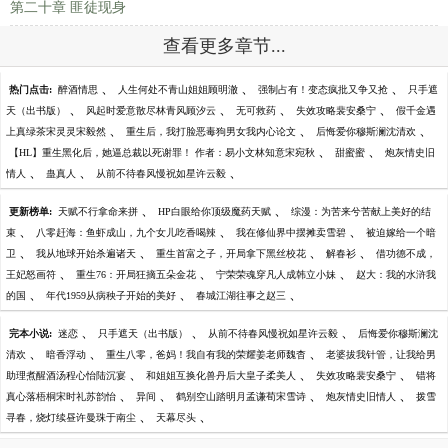
第二十章 匪徒现身
查看更多章节...
、
、
、
热门点击:
醉酒情思
人生何处不青山姐姐顾明澈
强制占有！变态疯批又争又抢
只手遮
、
、
、
、
天（出书版）
风起时爱意散尽林青风顾汐云
无可救药
失效攻略裴安桑宁
假千金遇
、
、
、
上真绿茶宋灵灵宋毅然
重生后，我打脸恶毒狗男女我内心论文
后悔爱你穆斯澜沈清欢
、
、
【HL】重生黑化后，她逼总裁以死谢罪！ 作者：易小文林知意宋宛秋
甜蜜蜜
炮灰情史旧
、
、
、
情人
蛊真人
从前不待春风慢祝如星许云毅
、
、
更新榜单:
天赋不行拿命来拼
HP白眼给你顶级魔药天赋
综漫：为苦来兮苦献上美好的结
、
、
、
束
八零赶海：鱼虾成山，九个女儿吃香喝辣
我在修仙界中摆摊卖雪碧
被迫嫁给一个暗
、
、
、
、
卫
我从地球开始杀遍诸天
重生首富之子，开局拿下黑丝校花
解春衫
借功德不成，
、
、
、
王妃怒画符
重生76：开局狂摘五朵金花
宁荣荣魂穿凡人成韩立小妹
赵大：我的水浒我
、
、
、
的国
年代1959从病秧子开始的美好
春城江湖往事之赵三
、
、
、
完本小说:
迷恋
只手遮天（出书版）
从前不待春风慢祝如星许云毅
后悔爱你穆斯澜沈
、
、
、
清欢
暗香浮动
重生八零，爸妈！我自有我的荣耀姜老师魏杳
老婆拔我针管，让我给男
、
、
、
助理煮醒酒汤程心怡陆沉宴
和姐姐互换化兽丹后大皇子柔美人
失效攻略裴安桑宁
错将
、
、
、
、
真心落梧桐宋时礼苏韵怡
异间
鹤别空山踏明月孟谦荀宋雪诗
炮灰情史旧情人
拨雪
、
、
寻春，烧灯续昼许曼珠于南尘
天幕尽头