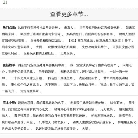
21
查看更多章节...
、
、
、
热门点击:
从前不待春风慢祝如星许云毅
蛊真人
行至爱意消散处江言傅秦书雅
朝来寒
、
、
、
雨晚来风
鹤别空山踏明月孟谦荀宋雪诗
妈妈的忌日，我的葬礼爸爸的名字
锦绣人生[快
、
、
穿]爱伊莎越安安
后悔爱你穆斯澜沈清欢
【HL】重生黑化后，她逼总裁以死谢罪！ 作者：
、
、
、
、
易小文林知意宋宛秋
大祸
此恨难消我奶奶烟烟
失效攻略裴安桑宁
江晏礼安然小说
、
、
、
江晏礼时候
旧爱泯灭程衍之柳欣欣
天幕尽头
、
、
更新榜单:
四合院转业保卫处开局罢免易中海
我一堂堂演员绑定个曲库有啥用？
闪婚老
、
、
、
公，竟是千亿霸道总裁
异星西游记
都断绝关系了，还让我认祖归宗
一剑一酒一乾
、
、
、
、
坤
二十四史原来这么有趣
四合院：最强主角
浅星语的新书
黄帝内经爆笑讲解
、
、
、
、
版
重生60年代纵横北境
天下诡医
无敌下山，先斩白月光
官场：救了女领导后，我
、
、
一路飞升
短篇鬼故事录
、
、
、
完本小说:
妈妈的忌日，我的葬礼爸爸的名字
彻底毁了她唐朝淮唐梦绮
味你而来
重生
、
、
、
后，我打脸恶毒狗男女我内心论文
错将真心落梧桐宋时礼苏韵怡
无可救药
炮灰情史旧
、
、
、
情人
看见弹幕后，我送狗皇帝和白月光归西元辰轩苏婉婉
朝来寒雨晚来风
拨雪寻春，
、
、
、
烧灯续昼许曼珠于南尘
只手遮天（出书版）
锦绣人生[快穿]爱伊莎越安安
和姐姐互换化
、
、
、
兽丹后大皇子柔美人
风起时爱意散尽林青风顾汐云
大祸