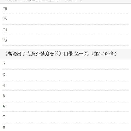
76
75
74
73
《离婚出了点意外禁庭春简》目录 第一页 （第1-100章）
2
3
4
5
6
7
8