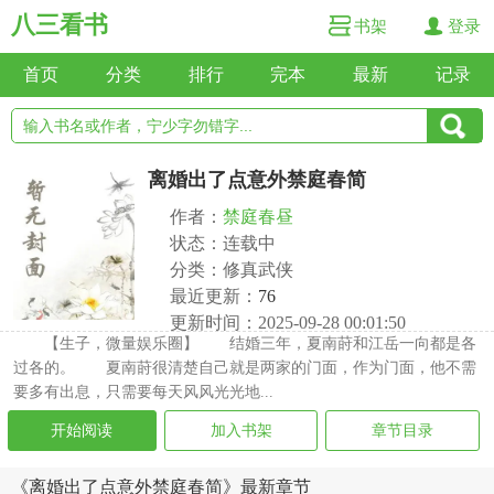
八三看书
书架
登录
首页
分类
排行
完本
最新
记录
离婚出了点意外禁庭春简
作者：
禁庭春昼
状态：连载中
分类：修真武侠
最近更新：
76
更新时间：2025-09-28 00:01:50
【生子，微量娱乐圈】 结婚三年，夏南莳和江岳一向都是各
过各的。 夏南莳很清楚自己就是两家的门面，作为门面，他不需
要多有出息，只需要每天风风光光地...
开始阅读
加入书架
章节目录
《离婚出了点意外禁庭春简》最新章节