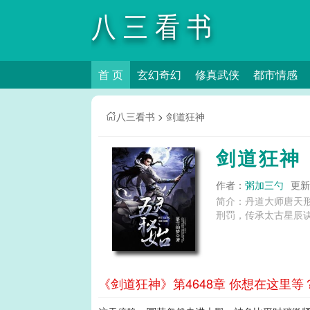
八三看书
首 页
玄幻奇幻
修真武侠
都市情感
八三看书
>
剑道狂神
剑道狂神
作者：
粥加三勺
更新时
简介：丹道大师唐天
刑罚，传承太古星辰诀
《剑道狂神》第4648章 你想在这里等