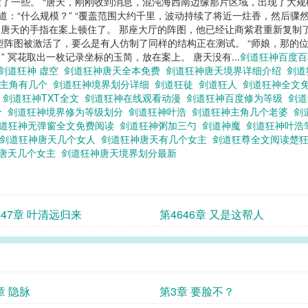
了一些。 “唐天，刚刚收到消息，混沌海西南边缘那片区域，出现了大
道：“什么规模？” “覆盖范围大约千里，波动持续了将近一炷香，然后
。 唐天的手指在案上顿住了。 那座大厅的阵图，他已经让商紫君重新复制
阵图被激活了，要么是有人仿制了同样的结构正在测试。 “师娘，那的位置
 冥花取出一枚记录坐标的玉简，放在案上。 唐天没有...
剑道狂神百度
剑道狂神 虚空
剑道狂神唐天全本免费
剑道狂神唐天境界详细介绍
剑道
女主角有几个
剑道狂神境界划分详细
剑道狂徒
剑道狂人
剑道狂神全文
主
剑道狂神TXT全文
剑道狂神在线观看动漫
剑道狂神百度修为等级
剑
分
剑道狂神境界修为等级划分
剑道狂神叶浩
剑道狂神主角几个老婆
剑
道狂神无弹窗全文免费阅读
剑道狂神粥加三勺
剑道神魔
剑道狂神叶浩
剑道狂神唐天几个女人
剑道狂神唐天有几个女主
剑道狂尊全文阅读楚
神唐天几个女主
剑道狂神唐天境界划分最新
647章 叶清远归来
第4646章 又是这帮人
章 隐脉
第3章 要脸不？