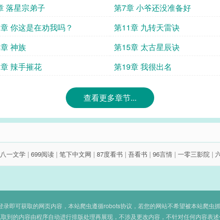
章 落星宗弟子
第7章 小爷还没准备好
0章 你这是在劝我吗？
第11章 九转天雷诀
4章 神族
第15章 太古星辰诀
8章 辣手摧花
第19章 我很出名
查看更多章节...
八一文学
|
699阅读
|
笔下中文网
|
87度看书
|
吾看书
|
96言情
|
一零三影院
|
即可获取的网页内容，本站爬虫遵循robots协议，若您的网站不希望被本站爬虫抓取，可
抓取到的内容由程序自动进行排版处理再展现，不涉及更改内容，不针对任何内容表述