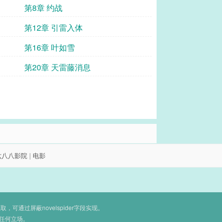
第8章 约战
第12章 引雷入体
第16章 叶如雪
第20章 天雷藤消息
六八八影院
|
电影
通过屏蔽novelspider字段实现。
任何立场。