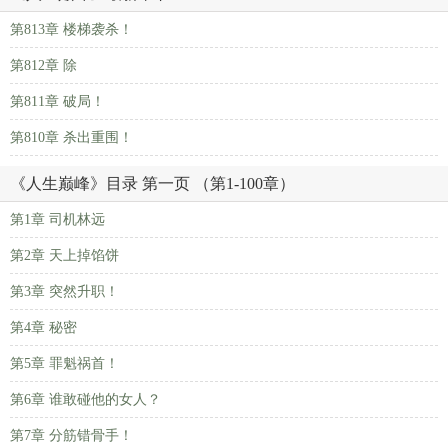
第813章 楼梯袭杀！
第812章 除
第811章 破局！
第810章 杀出重围！
《人生巅峰》目录 第一页 （第1-100章）
第1章 司机林远
第2章 天上掉馅饼
第3章 突然升职！
第4章 秘密
第5章 罪魁祸首！
第6章 谁敢碰他的女人？
第7章 分筋错骨手！