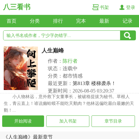
八三看书
书架
登录
首页
分类
排行
完本
最新
记录
人生巅峰
作者：
陈行者
状态：连载中
分类：都市情感
最近更新：
第813章 楼梯袭杀！
更新时间：2026-08-05 03:20:37
小人物林远，意外救下女董事长，被破格提拔为秘书。草根人
生，青云直上！谁说癞蛤蟆不能吃天鹅肉？他林远偏吃最白最嫩的天
鹅！...
开始阅读
加入书架
章节目录
《人生巅峰》最新章节