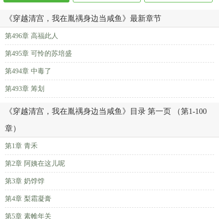
《穿越清宫，我在胤禑身边当咸鱼》最新章节
第496章 高福此人
第495章 可怜的苏培盛
第494章 中毒了
第493章 筹划
《穿越清宫，我在胤禑身边当咸鱼》目录 第一页 （第1-100
章）
第1章 青禾
第2章 阿姨在这儿呢
第3章 奶饽饽
第4章 梨霜凝膏
第5章 素帷年关