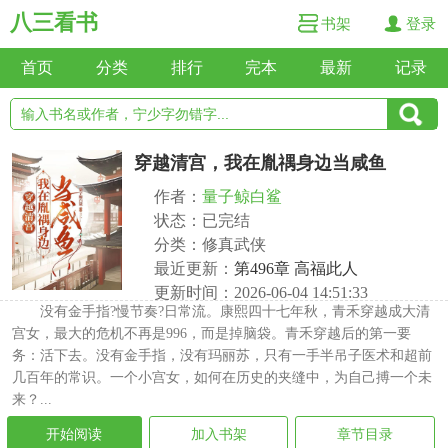
八三看书
书架
登录
首页
分类
排行
完本
最新
记录
穿越清宫，我在胤禑身边当咸鱼
作者：
量子鲸白鲨
状态：已完结
分类：修真武侠
最近更新：
第496章 高福此人
更新时间：2026-06-04 14:51:33
没有金手指?慢节奏?日常流。康熙四十七年秋，青禾穿越成大清
宫女，最大的危机不再是996，而是掉脑袋。青禾穿越后的第一要
务：活下去。没有金手指，没有玛丽苏，只有一手半吊子医术和超前
几百年的常识。一个小宫女，如何在历史的夹缝中，为自己搏一个未
来？...
开始阅读
加入书架
章节目录