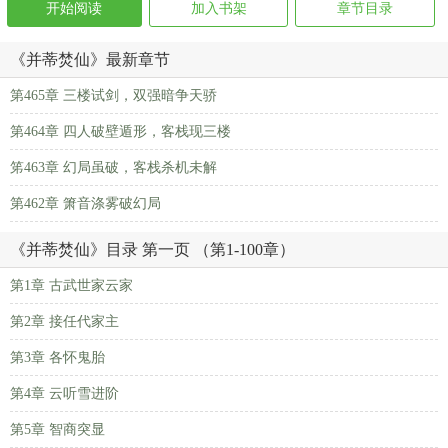
开始阅读
加入书架
章节目录
《并蒂焚仙》最新章节
第465章 三楼试剑，双强暗争天骄
第464章 四人破壁遁形，客栈现三楼
笫463章 幻局虽破，客栈杀机未解
第462章 箫音涤雾破幻局
《并蒂焚仙》目录 第一页 （第1-100章）
第1章 古武世家云家
第2章 接任代家主
第3章 各怀鬼胎
第4章 云听雪进阶
第5章 智商突显