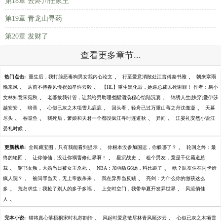
第18章 云烬川任家主
第19章 青龙山寻药
第20章 发财了
查看更多章节...
、
、
热门点击:
重生后，我打脸恶毒狗男女我内心论文
行至爱意消散处江言傅秦书雅
朝来寒雨
、
、
晚来风
从前不待春风慢祝如星许云毅
【HL】重生黑化后，她逼总裁以死谢罪！ 作者：易小
、
、
文林知意宋宛秋
老婆拔我针管，让我给男助理煮醒酒汤程心怡陆沉宴
锦绣人生[快穿]爱伊莎
、
、
、
、
越安安
暗香
心似已灰之木项雪儿鹿鹿
回头看，轻舟已过万重山蒋之舟沈傲凝
天幕
、
、
、
、
尽头
吞噬鱼
我死后，爹娘和夫君一个都没疯江寻时连道秋
异间
江晏礼安然小说江
、
晏礼时候
、
、
更新榜单:
全民藏宝图，只有我能看到提示
你根本没参加国运，你躲哪了？
轮回之终：最
、
、
、
终的轮回
让你修仙，没让你祸害修仙界啊！
星沉战史
租个男友，竟是千亿霸道总
、
、
、
裁
穿书女频，大婚当日被女主杀死
NBA：加强版G6汤，科比跪了
啥？队友住在阿卡姆
、
、
、
疯人院？
被问罪当天，无上帝族杀来
我在异界当反贼
亮剑：为什么你的缴获这么
、
、
、
多
荒岛求生：我抢了别人的多子多福
上交时空门，我带华夏开发异世界
风流俏佳
、
人
、
、
完本小说:
错将真心落梧桐宋时礼苏韵怡
风起时爱意散尽林青风顾汐云
心似已灰之木项雪