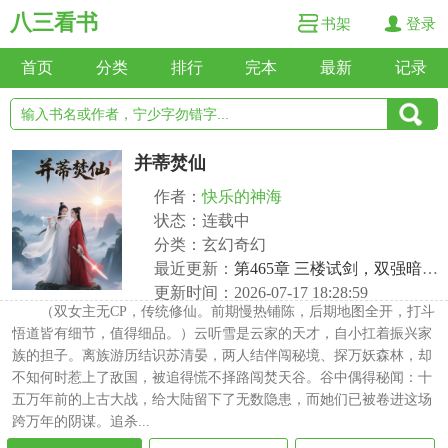
八三看书
书架
登录
首页
分类
排行
完本
最新
记录
并蒂焚仙
作者：
快乐的神海
状态：连载中
分类：玄幻奇幻
最近更新：
第465章 三楼试剑，双强暗争天骄
更新时间：2026-07-17 18:28:59
（双女主无CP，传统修仙。前期慢热铺陈，后期地图全开，打斗
悟道皆有细节，值得细品。）云听雪是云家的天才，自小扛着振兴家
族的担子。离族游历结识苏清晏，两人结伴闯秘境、探万妖森林，却
不知何时惹上了敌国，被追得慌不择路闯焚天谷。谷中偶得秘闻：十
五万年前的上古大战，给大陆留下了无数隐患，而她们已被卷进这场
跨万年的阴谋。追杀...