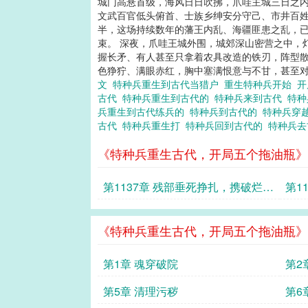
城门高悬首级，海风日日吹拂，爪哇主城三日之内
文武百官低头俯首、士族乡绅安分守己、市井百姓
半，这场持续数年的藩王内乱、海疆匪患之乱，已
束。 深夜，爪哇王城外围，城郊深山密营之中，
握长矛、有人甚至只拿着农具改造的铁刃，阵型散
色狰狞、满眼赤红，胸中塞满恨意与不甘，甚至对
文
特种兵重生到古代当猎户
重生特种兵开始
开
古代
特种兵重生到古代的
特种兵来到古代
特种
兵重生到古代练兵的
特种兵到古代的
特种兵穿
古代
特种兵重生打
特种兵回到古代的
特种兵
《特种兵重生古代，开局五个拖油瓶》
第1137章 残部垂死挣扎，携破烂库
第1
存铤而走险
蛰伏
《特种兵重生古代，开局五个拖油瓶》
第1章 魂穿破院
第2
第5章 清理污秽
第6