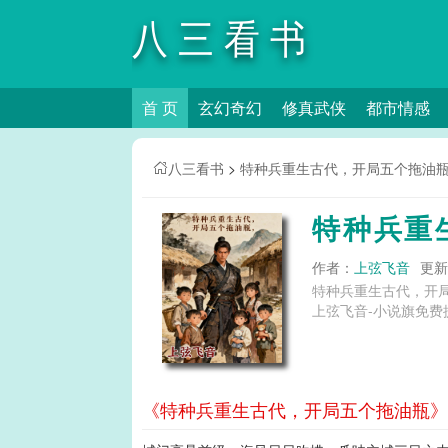
八三看书
首 页
玄幻奇幻
修真武侠
都市情感
八三看书
>
特种兵重生古代，开局五个拖油
特种兵重
作者：
上弦飞音
更新时
特种兵重生古代，开
上弦飞音-小说旗免费
《特种兵重生古代，开局五个拖油瓶》第