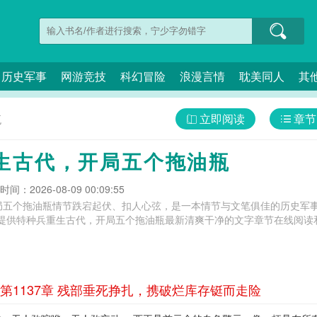
历史军事
网游竞技
科幻冒险
浪漫言情
耽美同人
其
立即阅读
章节
瓶
生古代，开局五个拖油瓶
间：2026-08-09 00:09:55
局五个拖油瓶情节跌宕起伏、扣人心弦，是一本情节与文笔俱佳的历史军事
提供特种兵重生古代，开局五个拖油瓶最新清爽干净的文字章节在线阅读和
1137章 残部垂死挣扎，携破烂库存铤而走险