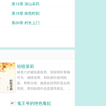
第12章 深山采药
第16章 病危时刻
第20章 村长上门
轻咬茉莉
林熹六岁被段家收养。和段明轩青梅
竹马、感情深厚。和段易珩形同陌
路、界限分明。她喜欢段明轩是自然
而然，害怕段易珩也是显而易见。可
后来……青梅竹马形同陌路，原本界
限分明的那个人成了林熹此生不移的
鬼王爷的绝色毒妃
爱人。【年龄差6岁+双洁+暗恋+追妻