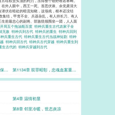
有爪哇权贵头顶的利刃，压得整个朝野噤若寒蝉。
 在外人眼中，西王一死、首恶伏诛、余党肃清大
有潜伏在暗处的暗流知晓，这场戏，根本还没结
尽数集结，甲胄不全、兵器杂乱，有人持长刀、有人
王生前最忠心的副将、部族统领围坐一团，人人面
开局五个拖油瓶百度
特种兵重生古代农家子全
局就无敌
特种兵到古代
特种兵的重生
特种兵回到
特种兵重生古代
特种兵重生古代当战神短剧
特种
穿越
特种兵回古代
特种兵古代穿越
特种兵重生到
重生古代的
特种兵穿越到古代
鸟保命
第1134章 双罪昭彰，忠魂血案重翻
篇
第4章 温情初显
第8章 邻里冷暖，世态炎凉