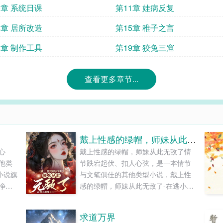
0章 系统日课
第11章 娃病反复
4章 居所改造
第15章 稚子之言
8章 制作工具
第19章 狡兔三窟
查看更多章节...
戴上性感的绿帽，师妹从此无敌了
心
戴上性感的绿帽，师妹从此无敌了情
他类
节跌宕起伏、扣人心弦，是一本情节
小说旗
与文笔俱佳的其他类型小说，戴上性
净的
感的绿帽，师妹从此无敌了-在逃小糜
.
鹿-小说旗免费提供戴上性感的绿帽，
师妹从此无敌了最新清爽干净的文字
求道万界
章节在线阅读和TXT下载。...