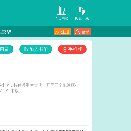
会员书架
阅读记录
他类型
注册
登录
目录
加入书架
手机版
小说，特种兵重生古代，开局五个拖油瓶-
TXT下载。