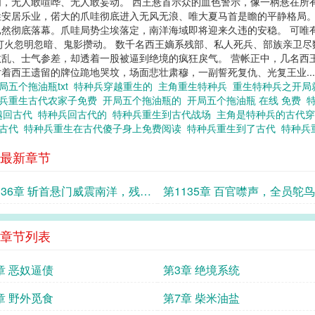
，无人敢喧哗、无人敢妄动。 西王悬首示众的血色警示，像一柄悬在所
安居乐业，偌大的爪哇彻底进入无风无浪、唯大夏马首是瞻的平静格局。
然彻底落幕。爪哇局势尘埃落定，南洋海域即将迎来久违的安稳。 可唯
灯火忽明忽暗、鬼影攒动。 数千名西王嫡系残部、私人死兵、部族亲卫
乱、士气参差，却透着一股被逼到绝境的疯狂戾气。 营帐正中，几名西
着西王遗留的牌位跪地哭坟，场面悲壮肃穆，一副誓死复仇、光复王业...
局五个拖油瓶txt
特种兵穿越重生的
主角重生特种兵
重生特种兵之开
兵重生古代农家子免费
开局五个拖油瓶的
开局五个拖油瓶 在线 免费
越回古代
特种兵回古代的
特种兵重生到古代战场
主角是特种兵的古代
去古代
特种兵重生在古代傻子身上免费阅读
特种兵重生到了古代
特种兵
最新章节
136章 斩首悬门威震南洋，残部
第1135章 百官噤声，全员鸵
暗流涌动
卖惨切割
章节列表
章 恶奴逼债
第3章 绝境系统
章 野外觅食
第7章 柴米油盐