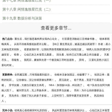
第十七章 闲情逸致星巴克（一）
第十八章 闲情逸致星巴克（二）
第十九章 数据分析与决策
查看更多章节...
、
、
热门点击:
重生后，我打脸恶毒狗男女我内心论文
行至爱意消散处江言傅秦书雅
朝来寒雨
、
、
晚来风
从前不待春风慢祝如星许云毅
【HL】重生黑化后，她逼总裁以死谢罪！ 作者：易小
、
、
文林知意宋宛秋
老婆拔我针管，让我给男助理煮醒酒汤程心怡陆沉宴
锦绣人生[快穿]爱伊莎
、
、
、
、
越安安
暗香
心似已灰之木项雪儿鹿鹿
回头看，轻舟已过万重山蒋之舟沈傲凝
天幕
、
、
、
、
尽头
吞噬鱼
我死后，爹娘和夫君一个都没疯江寻时连道秋
异间
江晏礼安然小说江
、
晏礼时候
、
、
更新榜单:
全民藏宝图，只有我能看到提示
你根本没参加国运，你躲哪了？
轮回之终：最
、
、
、
终的轮回
让你修仙，没让你祸害修仙界啊！
星沉战史
租个男友，竟是千亿霸道总
、
、
、
裁
穿书女频，大婚当日被女主杀死
NBA：加强版G6汤，科比跪了
啥？队友住在阿卡姆
、
、
、
疯人院？
被问罪当天，无上帝族杀来
我在异界当反贼
亮剑：为什么你的缴获这么
、
、
、
多
荒岛求生：我抢了别人的多子多福
上交时空门，我带华夏开发异世界
风流俏佳
、
人
、
、
完本小说:
错将真心落梧桐宋时礼苏韵怡
风起时爱意散尽林青风顾汐云
心似已灰之木项雪