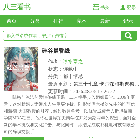
八三看书
书架
登录
首页
分类
排行
完本
最新
记录
硅谷晨昏线
作者：
冰水寒之
状态：连载中
分类：都市情感
最近更新：
第三十七章 卡尔森和斯奈德到达纽约
更新时间：2026-08-06 17:26:22
陆彬与冰洁的爱情修成正果，二人携手步入婚姻殿堂。2009年夏
天，这对新婚夫妻迎来人生重要转折。陆彬凭借老板刘先生的推荐信
和蒙德·大卫教授的引荐，经过数月备考，以优异成绩考入斯坦福商
学院MBA项目。他将在世界顶尖商学院开始为期两年的深造，面对全
新的学术挑战和文化冲击。与此同时，冰洁完成成都机电科技有限公
司的辞职交接手...