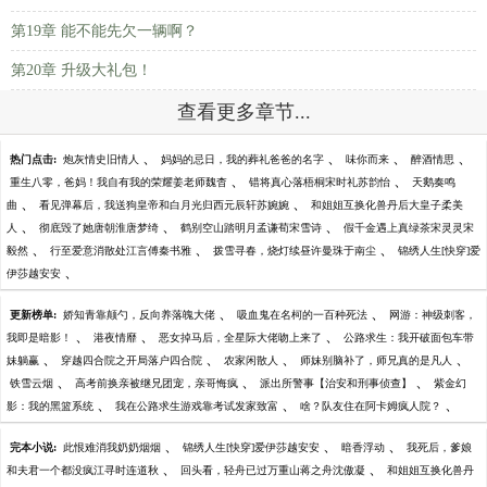
第19章 能不能先欠一辆啊？
第20章 升级大礼包！
查看更多章节...
、
、
、
、
热门点击:
炮灰情史旧情人
妈妈的忌日，我的葬礼爸爸的名字
味你而来
醉酒情思
、
、
重生八零，爸妈！我自有我的荣耀姜老师魏杳
错将真心落梧桐宋时礼苏韵怡
天鹅奏鸣
、
、
曲
看见弹幕后，我送狗皇帝和白月光归西元辰轩苏婉婉
和姐姐互换化兽丹后大皇子柔美
、
、
、
人
彻底毁了她唐朝淮唐梦绮
鹤别空山踏明月孟谦荀宋雪诗
假千金遇上真绿茶宋灵灵宋
、
、
、
毅然
行至爱意消散处江言傅秦书雅
拨雪寻春，烧灯续昼许曼珠于南尘
锦绣人生[快穿]爱
、
伊莎越安安
、
、
更新榜单:
娇知青靠颠勺，反向养落魄大佬
吸血鬼在名柯的一百种死法
网游：神级刺客，
、
、
、
我即是暗影！
港夜情靡
恶女掉马后，全星际大佬吻上来了
公路求生：我开破面包车带
、
、
、
、
妹躺赢
穿越四合院之开局落户四合院
农家闲散人
师妹别脑补了，师兄真的是凡人
、
、
、
铁雪云烟
高考前换亲被继兄团宠，亲哥悔疯
派出所警事【治安和刑事侦查】
紫金幻
、
、
、
影：我的黑篮系统
我在公路求生游戏靠考试发家致富
啥？队友住在阿卡姆疯人院？
、
、
、
完本小说:
此恨难消我奶奶烟烟
锦绣人生[快穿]爱伊莎越安安
暗香浮动
我死后，爹娘
、
、
和夫君一个都没疯江寻时连道秋
回头看，轻舟已过万重山蒋之舟沈傲凝
和姐姐互换化兽丹