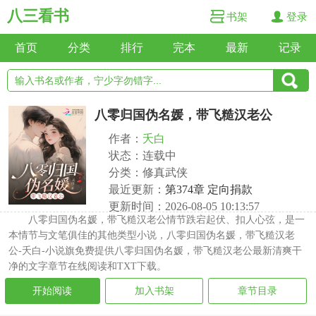
八三看书
书架
登录
首页
分类
排行
完本
最新
记录
八零归国伪名媛，带飞糙汉老公
作者：
夭白
状态：连载中
分类：修真武侠
最近更新：
第374章 定向捐款
更新时间：2026-08-05 10:13:57
八零归国伪名媛，带飞糙汉老公情节跌宕起伏、扣人心弦，是一
本情节与文笔俱佳的其他类型小说，八零归国伪名媛，带飞糙汉老
公-夭白-小说旗免费提供八零归国伪名媛，带飞糙汉老公最新清爽干
净的文字章节在线阅读和TXT下载。
开始阅读
加入书架
章节目录