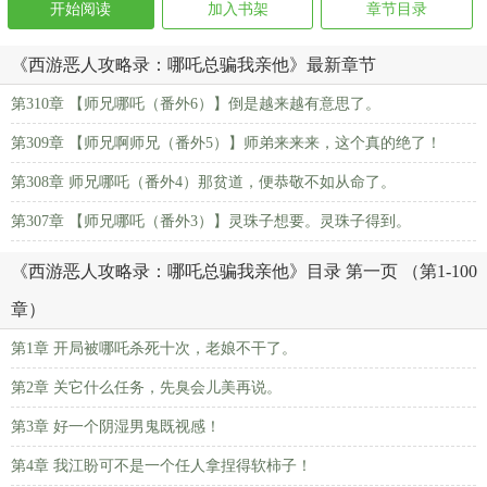
开始阅读
加入书架
章节目录
《西游恶人攻略录：哪吒总骗我亲他》最新章节
第310章 【师兄哪吒（番外6）】倒是越来越有意思了。
第309章 【师兄啊师兄（番外5）】师弟来来来，这个真的绝了！
第308章 师兄哪吒（番外4）那贫道，便恭敬不如从命了。
第307章 【师兄哪吒（番外3）】灵珠子想要。灵珠子得到。
《西游恶人攻略录：哪吒总骗我亲他》目录 第一页 （第1-100
章）
第1章 开局被哪吒杀死十次，老娘不干了。
第2章 关它什么任务，先臭会儿美再说。
第3章 好一个阴湿男鬼既视感！
第4章 我江盼可不是一个任人拿捏得软柿子！