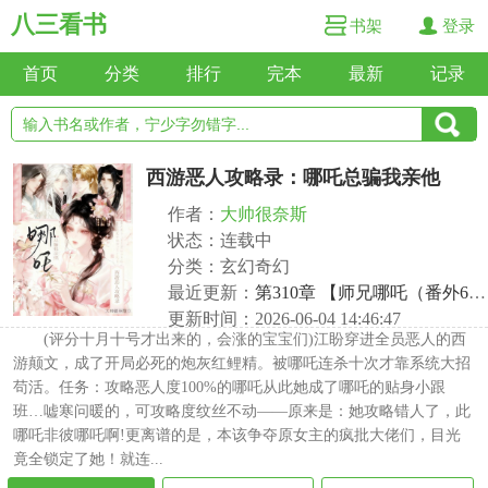
八三看书
书架
登录
首页
分类
排行
完本
最新
记录
西游恶人攻略录：哪吒总骗我亲他
作者：
大帅很奈斯
状态：连载中
分类：玄幻奇幻
最近更新：
第310章 【师兄哪吒（番外6）】倒是越来越有意思了。
更新时间：2026-06-04 14:46:47
(评分十月十号才出来的，会涨的宝宝们)江盼穿进全员恶人的西
游颠文，成了开局必死的炮灰红鲤精。被哪吒连杀十次才靠系统大招
苟活。任务：攻略恶人度100%的哪吒从此她成了哪吒的贴身小跟
班…嘘寒问暖的，可攻略度纹丝不动——原来是：她攻略错人了，此
哪吒非彼哪吒啊!更离谱的是，本该争夺原女主的疯批大佬们，目光
竟全锁定了她！就连...