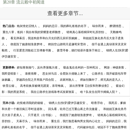
第20章 流云殿中初闻道
查看更多章节...
、
、
、
、
热门点击:
炮灰情史旧情人
妈妈的忌日，我的葬礼爸爸的名字
味你而来
醉酒情思
、
、
重生八零，爸妈！我自有我的荣耀姜老师魏杳
错将真心落梧桐宋时礼苏韵怡
天鹅奏鸣
、
、
曲
看见弹幕后，我送狗皇帝和白月光归西元辰轩苏婉婉
和姐姐互换化兽丹后大皇子柔美
、
、
、
人
彻底毁了她唐朝淮唐梦绮
鹤别空山踏明月孟谦荀宋雪诗
假千金遇上真绿茶宋灵灵宋
、
、
、
毅然
行至爱意消散处江言傅秦书雅
拨雪寻春，烧灯续昼许曼珠于南尘
锦绣人生[快穿]爱
、
伊莎越安安
、
、
更新榜单:
娇知青靠颠勺，反向养落魄大佬
吸血鬼在名柯的一百种死法
网游：神级刺客，
、
、
、
我即是暗影！
港夜情靡
恶女掉马后，全星际大佬吻上来了
公路求生：我开破面包车带
、
、
、
、
妹躺赢
穿越四合院之开局落户四合院
农家闲散人
师妹别脑补了，师兄真的是凡人
、
、
、
铁雪云烟
高考前换亲被继兄团宠，亲哥悔疯
派出所警事【治安和刑事侦查】
紫金幻
、
、
、
影：我的黑篮系统
我在公路求生游戏靠考试发家致富
啥？队友住在阿卡姆疯人院？
、
、
、
完本小说:
此恨难消我奶奶烟烟
锦绣人生[快穿]爱伊莎越安安
暗香浮动
我死后，爹娘
、
、
和夫君一个都没疯江寻时连道秋
回头看，轻舟已过万重山蒋之舟沈傲凝
和姐姐互换化兽丹
、
、
、
后大皇子柔美人
只手遮天（出书版）
彻底毁了她唐朝淮唐梦绮
错将真心落梧桐宋时礼
、
、
、
、
苏韵怡
天幕尽头
味你而来
重生后，我打脸恶毒狗男女我内心论文
妈妈的忌日，我
、
、
的葬礼爸爸的名字
假千金遇上真绿茶宋灵灵宋毅然
代码被掉包后，销冠不干了魏南晨季明