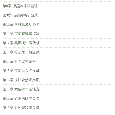
第8章 源炁炼体葫藤现
第9章 石葫共鸣初显威
第10章 考核风波初扬名
第11章 宝葫初鸣暗流涌
第12章 黑风涧中遇伏杀
第13章 暗流之下机缘藏
第14章 暗查线索炼丹心
第15章 宝葫纳兵初显威
第16章 执法森然师姐讯
第17章 六层壁垒混沌变
第18章 矿洞深幽噬灵噬
第19章 影匕现踪噬反噬