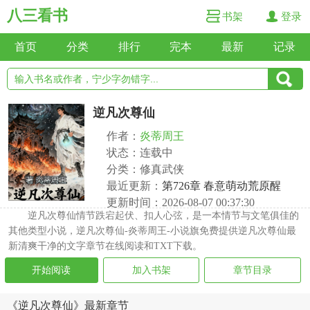
八三看书
书架
登录
首页
分类
排行
完本
最新
记录
逆凡次尊仙
作者：
炎蒂周王
状态：连载中
分类：修真武侠
最近更新：
第726章 春意萌动荒原醒
更新时间：2026-08-07 00:37:30
逆凡次尊仙情节跌宕起伏、扣人心弦，是一本情节与文笔俱佳的
其他类型小说，逆凡次尊仙-炎蒂周王-小说旗免费提供逆凡次尊仙最
新清爽干净的文字章节在线阅读和TXT下载。
开始阅读
加入书架
章节目录
《逆凡次尊仙》最新章节