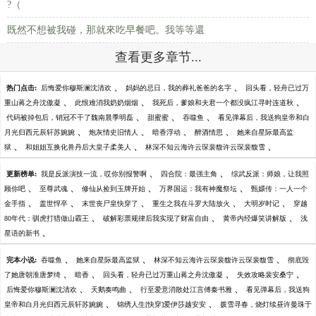
?（
既然不想被我碰，那就來吃早餐吧。我等等還
查看更多章节...
、
、
热门点击:
后悔爱你穆斯澜沈清欢
妈妈的忌日，我的葬礼爸爸的名字
回头看，轻舟已过万
、
、
、
重山蒋之舟沈傲凝
此恨难消我奶奶烟烟
我死后，爹娘和夫君一个都没疯江寻时连道秋
、
、
、
代码被掉包后，销冠不干了魏南晨季明磊
甜蜜蜜
吞噬鱼
看见弹幕后，我送狗皇帝和白
、
、
、
、
月光归西元辰轩苏婉婉
炮灰情史旧情人
暗香浮动
醉酒情思
她来自星际最高监
、
、
、
狱
和姐姐互换化兽丹后大皇子柔美人
林深不知云海许云琛裴馥许云琛裴馥雪
、
、
更新榜单:
我是反派演技一流，哎你别报警啊
四合院：最强主角
综武反派：师娘，让我照
、
、
、
、
顾你吧
至尊武魂
修仙从捡到玉牌开始
万界国运：我有神魔祭坛
甄嬛传：一人一个
、
、
、
、
、
金手指
盖世悍卒
末世丧尸皇快穿了
重生之我在斗罗大陆放火
大明岁时记
穿越
、
、
、
80年代：驯虎打猎做山霸王
破解彩票规律后我实现了财富自由
黄帝内经爆笑讲解版
浅
、
星语的新书
、
、
、
完本小说:
吞噬鱼
她来自星际最高监狱
林深不知云海许云琛裴馥许云琛裴馥雪
彻底毁
、
、
、
、
了她唐朝淮唐梦绮
暗香
回头看，轻舟已过万重山蒋之舟沈傲凝
失效攻略裴安桑宁
、
、
、
后悔爱你穆斯澜沈清欢
天鹅奏鸣曲
行至爱意消散处江言傅秦书雅
看见弹幕后，我送狗
、
、
皇帝和白月光归西元辰轩苏婉婉
锦绣人生[快穿]爱伊莎越安安
拨雪寻春，烧灯续昼许曼珠于