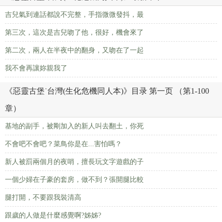
吉兒氣到連話都說不完整，手指微微發抖，最
第三次，這次是吉兒吻了他，很好，機會來了
第二次，兩人在半夜中的翻身，又吻在了一起
我不會再讓妳親我了
《惡靈古堡˙台灣(生化危機同人本)》目录 第一页 （第1-100
章）
基地的副手，被剛加入的新人叫去翻土，你死
不會吧不會吧？菜鳥你是在...害怕嗎？
新人被罰兩個月的夜哨，擅長玩文字遊戲的子
一個少婦在子豪的套房，做不到？張開腿比較
腿打開，不要跟我裝清高
跟歲的人做是什麼感覺啊?姊姊?