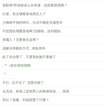
喜歡嗎?即使妳老公在旁邊，也想要跟我嗎？
出發，前去悽鳳基地買女人了
少兩根手指的哨兵，生活中總是充滿意外
不想賣給飛鷹基地嗎?沒關係，談判開始
美國人？怎麼會在這裡？
這解決喪屍的方式...有點奇特
給了你台階了，不要再給臉不要臉了
, ?”（妳在害怕我嗎
’ ? …
不行...忍不住了..克蕾兒噴了
去洗澡。妳身上其他男人的精液味道……很臭
所以？美國，到底經歷了什麼？