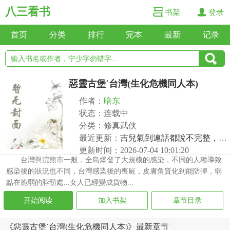
八三看书
书架
登录
首页
分类
排行
完本
最新
记录
惡靈古堡˙台灣(生化危機同人本)
作者：
暗东
状态：连载中
分类：修真武侠
最近更新：
吉兒氣到連話都說不完整，手指微微發抖，最
更新时间：2026-07-04 10:01:20
台灣與浣熊市一般，全島爆發了大規模的感染，不同的人種導致
感染後的狀況也不同，台灣感染後的喪屍，皮膚角質化到能防彈，弱
點在脆弱的脖頸處...女人已經變成貨物...
开始阅读
加入书架
章节目录
《惡靈古堡˙台灣(生化危機同人本)》最新章节