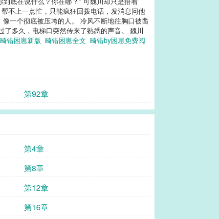
，你到底在说什么？你在哪？” 可魏川却只是捂着
，帮不上一点忙，只能疯狂回拨电话，发消息问他
，像一个彻底被压垮的人。 冷风不断地往胸口被凿
道过了多久，电梯口突然传来了熟悉的声音。 魏川
畸错困崽新版
畸错困崽全文
畸错by困崽免费阅
第92章
第4章
第8章
第12章
第16章