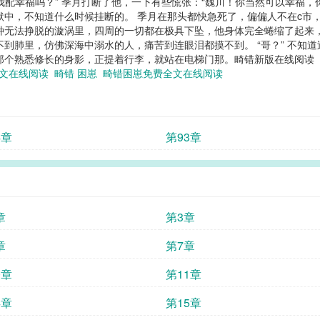
 “我配幸福吗？” 季月打断了他，一下有些慌张：“魏川！你当然可以幸福
默中，不知道什么时候挂断的。 季月在那头都快急死了，偏偏人不在c市
种无法挣脱的漩涡里，四周的一切都在极具下坠，他身体完全蜷缩了起来
到肺里，仿佛深海中溺水的人，痛苦到连眼泪都摸不到。 “哥？” 不知
那个熟悉修长的身影，正提着行李，就站在电梯门那。
畸错新版在线阅读
全文在线阅读
畸错 困崽
畸错困崽免费全文在线阅读
4章
第93章
章
第3章
章
第7章
0章
第11章
4章
第15章