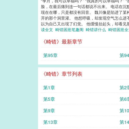
“季月，我可以幸福吗？” “我真的可以幸福吗？”
脸，在最后痛到连一句话都说不出来。 电话在沉
现在在哪，只是都没有回音。 魏川像是陷进了某
开的那个洞里灌。 他想呼吸，却发现空气怎么进不
以为自己又出现了幻觉。 他缓慢抬起头，却看见
读全文
畸错困崽笔趣阁
畸错讲什么
畸错困崽
《畸错》最新章节
第95章
第9
《畸错》章节列表
第1章
第2
第5章
第6
第9章
第1
第13章
第1